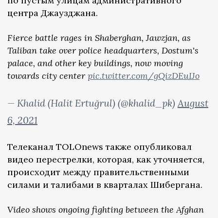
по пустым улицам административного
центра Джаузджана.
Fierce battle rages in Shaberghan, Jawzjan, as
Taliban take over police headquarters, Dostum's
palace, and other key buildings, now moving
towards city center
pic.twitter.com/gQizDEuIJo
— Khalid (Halit Ertuğrul) (@khalid_pk)
August
6, 2021
Телеканал TOLOnews также опубликовал
видео перестрелки, которая, как уточняется,
происходит между правительственными
силами и талибами в кварталах Шибергана.
Video shows ongoing fighting between the Afghan