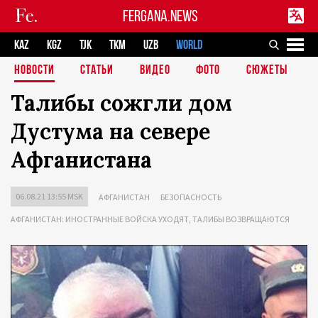
FERGANA.NEWS
KAZ
KGZ
TJK
TKM
UZB
WORLD
НОВОСТИ
СТАТЬИ
ВИДЕО
ФОТО
СЮЖЕТЫ
Талибы сожгли дом
Дустума на севере
Афганистана
06.08.21 13:55 MSK
АФГАНИСТАН
БЕЗОПАСНОСТЬ
АФГАНИСТАН: ИНОСТРАННЫЕ ВОЙСКА УХОДЯТ, ТАЛИБЫ ВОЗВРАЩАЮТСЯ