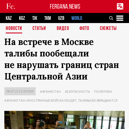
FERGANA.NEWS
KAZ
KGZ
TJK
TKM
UZB
WORLD
НОВОСТИ
СТАТЬИ
ВИДЕО
ФОТО
СЮЖЕТЫ
На встрече в Москве
талибы пообещали
не нарушать границ стран
Центральной Азии
08.07.21 21:03 MSK
АФГАНИСТАН
БЕЗОПАСНОСТЬ
ПОЛИТИКА
АФГАНИСТАН: ИНОСТРАННЫЕ ВОЙСКА УХОДЯТ, ТАЛИБЫ ВОЗВРАЩАЮТСЯ