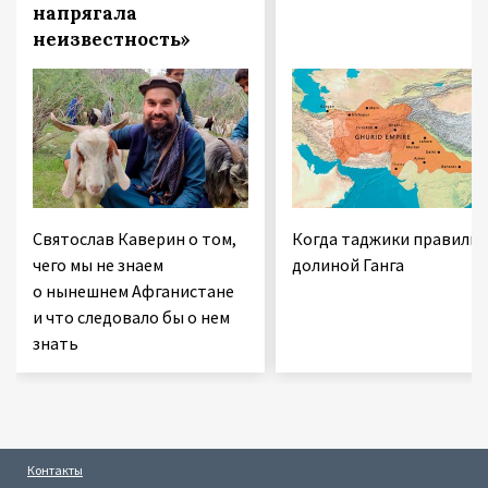
напрягала
неизвестность»
Святослав Каверин о том,
Когда таджики правили
чего мы не знаем
долиной Ганга
о нынешнем Афганистане
и что следовало бы о нем
знать
Контакты