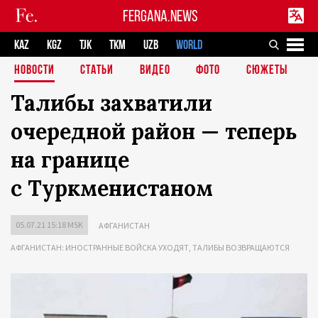
FERGANA.NEWS
KAZ
KGZ
TJK
TKM
UZB
WORLD
НОВОСТИ
СТАТЬИ
ВИДЕО
ФОТО
СЮЖЕТЫ
Талибы захватили
очередной район — теперь
на границе
с Туркменистаном
05.07.21 15:18 MSK
АФГАНИСТАН
АФГАНИСТАН: ИНОСТРАННЫЕ ВОЙСКА УХОДЯТ, ТАЛИБЫ ВОЗВРАЩАЮТСЯ