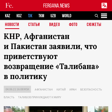
FERGANA.NEWS
KAZ
KGZ
TJK
TKM
UZB
WORLD
НОВОСТИ
СТАТЬИ
ВИДЕО
ФОТО
СЮЖЕТЫ
КНР, Афганистан
и Пакистан заявили, что
приветствуют
возвращение «Талибана»
в политику
04.06.21 16:08 MSK
АФГАНИСТАН
КИТАЙ
ИРАН
БЕЗОПАСНОСТЬ
ВЛАСТЬ
ТАЛИБОВ ПРИНУЖДАЮТ К МИРУ