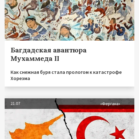
Багдадская авантюра
Мухаммеда II
Как снежная буря стала прологом к катастрофе
Хорезма
21.07
«Фергана»