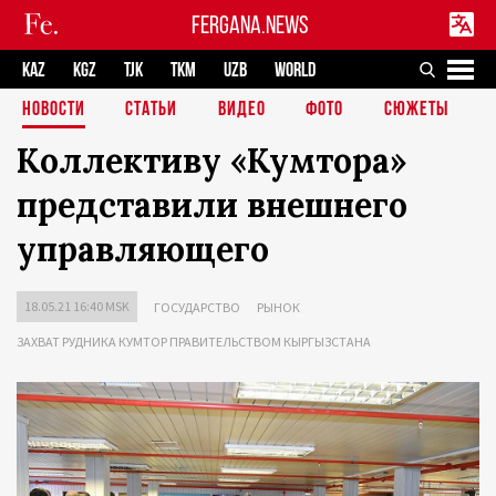
FERGANA.NEWS
KAZ
KGZ
TJK
TKM
UZB
WORLD
НОВОСТИ
СТАТЬИ
ВИДЕО
ФОТО
СЮЖЕТЫ
Коллективу «Кумтора»
представили внешнего
управляющего
18.05.21 16:40 MSK
ГОСУДАРСТВО
РЫНОК
ЗАХВАТ РУДНИКА КУМТОР ПРАВИТЕЛЬСТВОМ КЫРГЫЗСТАНА