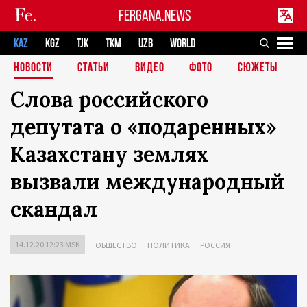
FERGANA.NEWS
KAZ
KGZ
TJK
TKM
UZB
WORLD
НОВОСТИ
СТАТЬИ
ВИДЕО
ФОТО
СЮЖЕТЫ
Слова российского
депутата о «подаренных»
Казахстану землях
вызвали международный
скандал
14.12.20 12:23 MSK
ОБЩЕСТВО
ПОЛИТИКА
РОССИЯ