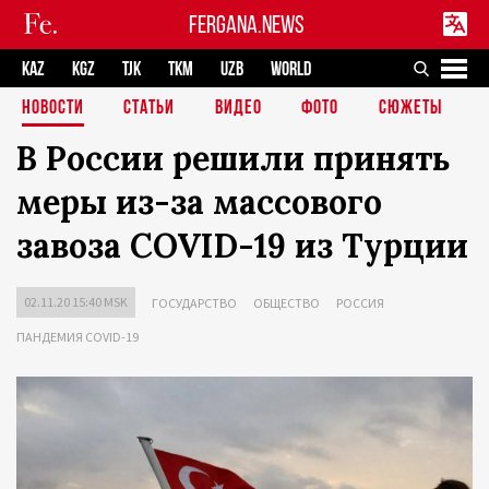
FERGANA.NEWS
KAZ
KGZ
TJK
TKM
UZB
WORLD
НОВОСТИ
СТАТЬИ
ВИДЕО
ФОТО
СЮЖЕТЫ
В России решили принять
меры из-за массового
завоза COVID-19 из Турции
02.11.20 15:40 MSK
ГОСУДАРСТВО
ОБЩЕСТВО
РОССИЯ
ПАНДЕМИЯ COVID-19