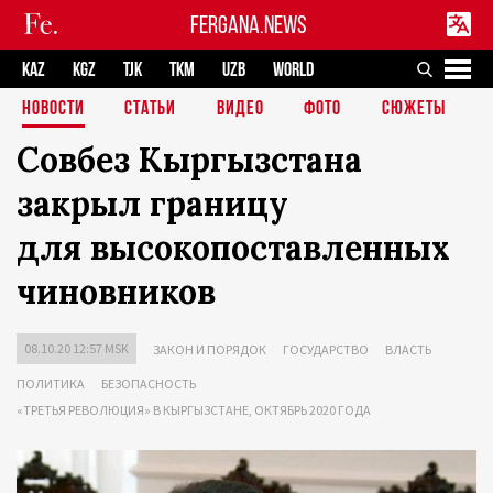
FERGANA.NEWS
KAZ
KGZ
TJK
TKM
UZB
WORLD
НОВОСТИ
СТАТЬИ
ВИДЕО
ФОТО
СЮЖЕТЫ
Совбез Кыргызстана
закрыл границу
для высокопоставленных
чиновников
08.10.20 12:57 MSK
ЗАКОН И ПОРЯДОК
ГОСУДАРСТВО
ВЛАСТЬ
ПОЛИТИКА
БЕЗОПАСНОСТЬ
«ТРЕТЬЯ РЕВОЛЮЦИЯ» В КЫРГЫЗСТАНЕ, ОКТЯБРЬ 2020 ГОДА