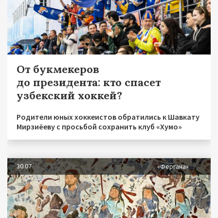
От букмекеров
до президента: кто спасет
узбекский хоккей?
Родители юных хоккеистов обратились к Шавкату
Мирзиёеву с просьбой сохранить клуб «Хумо»
30.07
«Фергана»