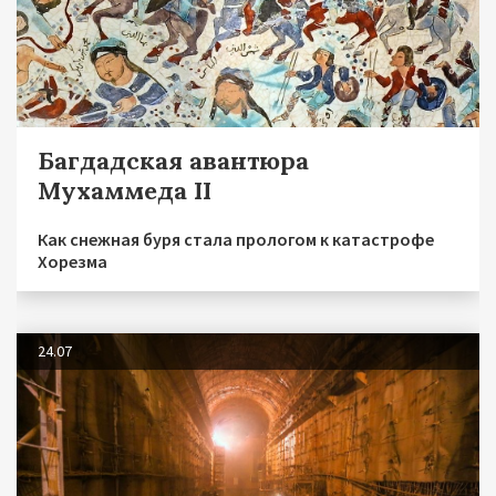
Багдадская авантюра
Мухаммеда II
Как снежная буря стала прологом к катастрофе
Хорезма
24.07