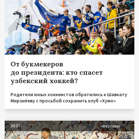
От букмекеров
до президента: кто спасет
узбекский хоккей?
Родители юных хоккеистов обратились к Шавкату
Мирзиёеву с просьбой сохранить клуб «Хумо»
30.07
«Фергана»