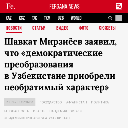
FERGANA.NEWS
KAZ
KGZ
TJK
TKM
UZB
WORLD
НОВОСТИ
СТАТЬИ
ВИДЕО
ФОТО
СЮЖЕТЫ
Шавкат Мирзиёев заявил,
что «демократические
преобразования
в Узбекистане приобрели
необратимый характер»
23.09.20 17:29 MSK
ГОСУДАРСТВО
АФГАНИСТАН
ПОЛИТИКА
БЕЗОПАСНОСТЬ
ВЛАСТЬ
ПАНДЕМИЯ COVID-19
ЭПИДЕМИЯ КОРОНАВИРУСА В УЗБЕКИСТАНЕ