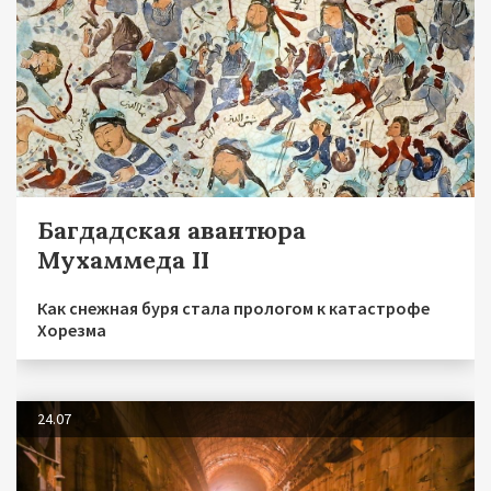
Багдадская авантюра
Мухаммеда II
Как снежная буря стала прологом к катастрофе
Хорезма
24.07