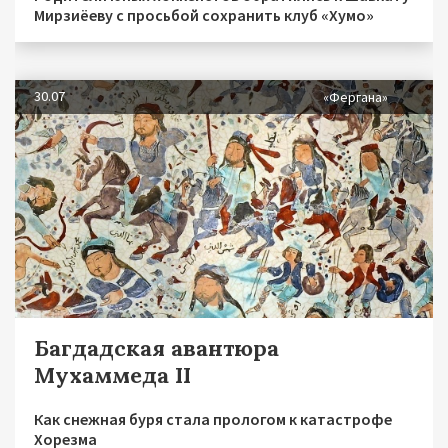
Мирзиёеву с просьбой сохранить клуб «Хумо»
30.07
«Фергана»
Багдадская авантюра
Мухаммеда II
Как снежная буря стала прологом к катастрофе
Хорезма