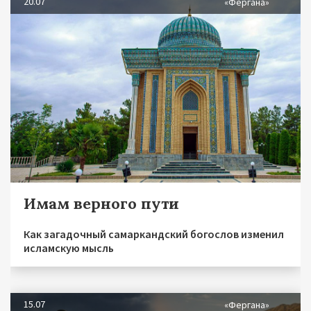
20.07
«Фергана»
Имам верного пути
Как загадочный самаркандский богослов изменил
исламскую мысль
15.07
«Фергана»