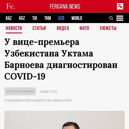
FERGANA.NEWS
KAZ
KGZ
TJK
TKM
UZB
WORLD
НОВОСТИ
СТАТЬИ
ВИДЕО
ФОТО
СЮЖЕТЫ
У вице-премьера
Узбекистана Уктама
Барноева диагностирован
COVID-19
30.07.20 16:41 MSK
ОБЩЕСТВО
ЭПИДЕМИЯ КОРОНАВИРУСА В УЗБЕКИСТАНЕ