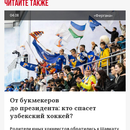
Читайте также
04.08
«Фергана»
От букмекеров
до президента: кто спасет
узбекский хоккей?
Родители юных хоккеистов обратились к Шавкату