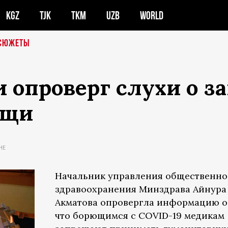
KGZ
TJK
TKM
UZB
WORLD
СЮЖЕТЫ
опроверг слухи о за
ощи
НЕ
Начальник управления общественно
здравоохранения Минздрава Айнура
Акматова опровергла информацию о 
что борющимся с COVID-19 медикам