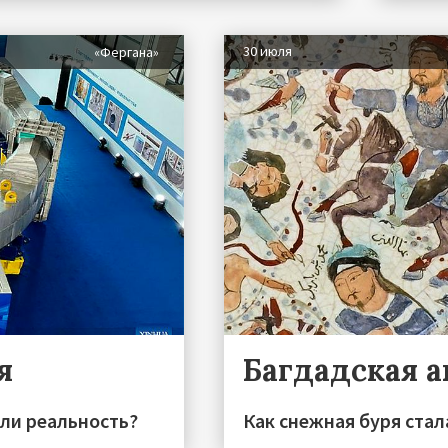
30 июля
«Фергана»
я
Багдадская 
или реальность?
Как снежная буря стал