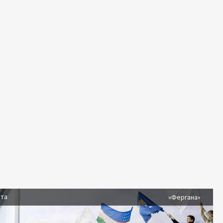
ста
«Фергана»