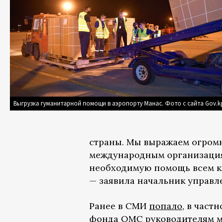
Выгрузка гуманитарной помощи в аэропорту Манас. Фото с сайта Gov.k
страны. Мы выражаем огромн
международным организация
необходимую помощь всем кл
— заявила начальник управл
Ранее в СМИ
попало
, в част
фонда ОМС руководителям м