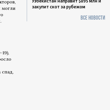
Узбекистан направит $895 млн и
кторов,
закупит скот за рубежом
и могли
то
ВСЕ НОВОСТИ
.
19),
росло
 спад,