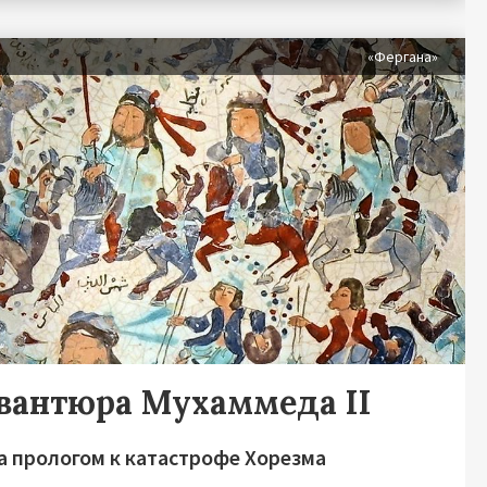
«Фергана»
авантюра Мухаммеда II
а прологом к катастрофе Хорезма