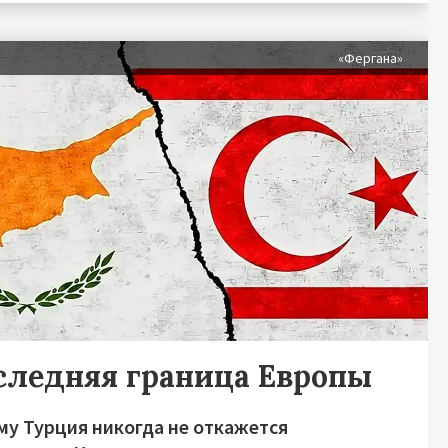
я
«Фергана»
следняя граница Европы
му Турция никогда не откажется