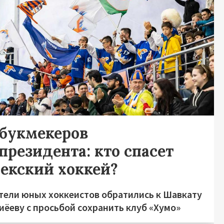
 букмекеров
президента: кто спасет
бекский хоккей?
тели юных хоккеистов обратились к Шавкату
иёеву с просьбой сохранить клуб «Хумо»