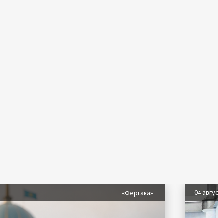
04 авгу
«Фергана»