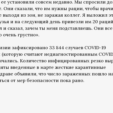
о ее установили совсем недавно. Мы спросили до
ет. Они сказали, что им нужны рации, чтобы врач
е выходя из зон, не заражая коллег. Я выложил э
рузья и на следующий день привезли им 20 раций
 и сказал, зачем ты меня подставляешь. Они все
о очень грустно».
изии зафиксировано 33 844 случаев COVID-19
 (которую считают недиагностированным COVID-
кончались. Количество инфицированных резко вы
сняты введенные в марте жесткие карантинные
драве объявили, что число зараженных пошло на
ться от мер безопасности пока рано.