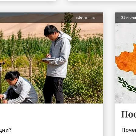
21 июл
«Фергана»
По
ции?
Поче