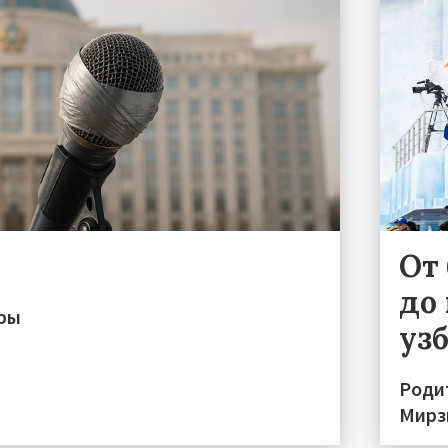
От
до 
иры
уз
Роди
Мирз