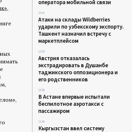
ю
оператора мобильной связи
ык»
,
13:41
Атаки на склады Wildberries
инге
ударили по узбекскому экспорту.
Ташкент назначил встречу с
маркетплейсом
13:18
ьных
Австрия отказалась
инимать
экстрадировать в Душанбе
е
таджикского оппозиционера и
ы
его родственников
м,
12:58
В Астане впервые испытали
елом»,
беспилотное аэротакси с
пассажиром
го
11:49
Кыргызстан ввел систему
ь