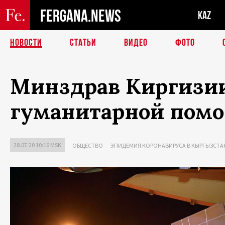
FERGANA.NEWS
KAZ
НОВОСТИ
СТАТЬИ
ВИДЕО
ФОТО
Минздрав Киргизии 
гуманитарной пом
28.07.20 10:16 MSK
ОБЩЕСТВО
ЭПИДЕМИЯ КОРОНАВИРУСА В КЫРГЫЗСТА