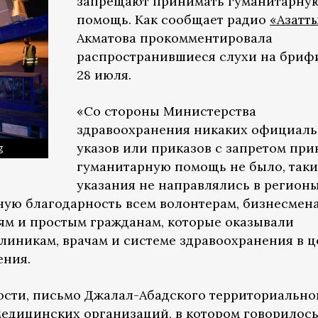
запрещают принимать гуманитарну
помощь. Как сообщает радио
«Азатт
Акматова прокомментировала
распространившиеся слухи на бриф
28 июля.
«Со стороны Министерства
здравоохранения никаких официал
указов или приказов с запретом пр
g
гуманитарную помощь не было, таки
указания не направлялись в регион
ую благодарность всем волонтерам, бизнесмена
м и простым гражданам, которые оказывали
иникам, врачам и системе здравоохранения в ц
ения.
ности, письмо Джалал-Абадского территориально
едицинских организаций, в котором говорилос