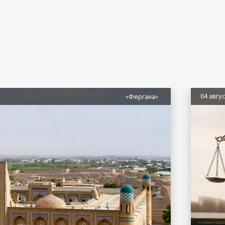
04 авгу
«Фергана»