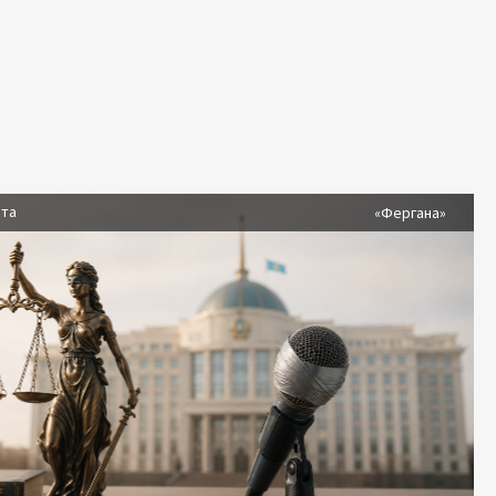
ста
«Фергана»