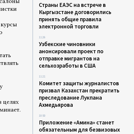
 салоны
Страны ЕАЭС на встрече в
чистки
Кыргызстане договорились
принять общие правила
 курсы
электронной торговли
о
11:26
Узбекские чиновники
анонсировали проект по
тать
отправке мигрантов на
ствлять
сельхозработы в США
и
11:21
Комитет защиты журналистов
у
призвал Казахстан прекратить
преследование Лукпана
в целях
Ахмедьярова
минает.
10:50
Приложение «Амина» станет
обязательным для безвизовых