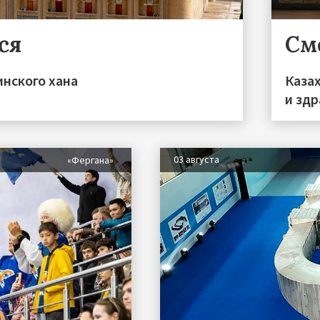
ся
См
инского хана
Каза
и зд
03 августа
«Фергана»