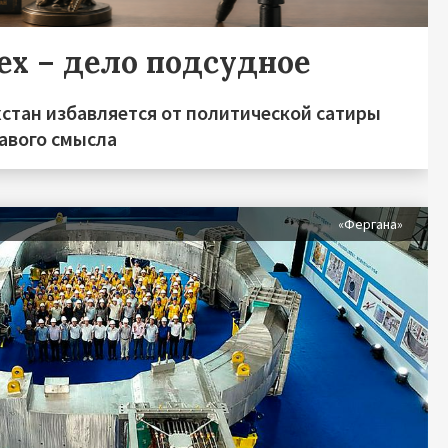
ех – дело подсудное
хстан избавляется от политической сатиры
равого смысла
«Фергана»