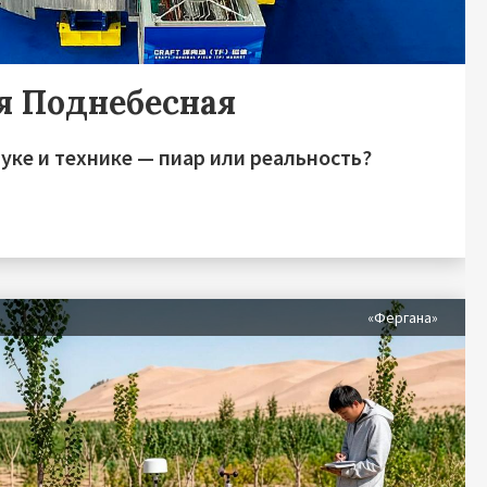
я Поднебесная
уке и технике — пиар или реальность?
я
«Фергана»