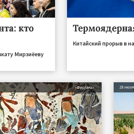
та: кто
Термоядерна
Китайский прорыв в на
вкату Мирзиёеву
28 июл
«Фергана»