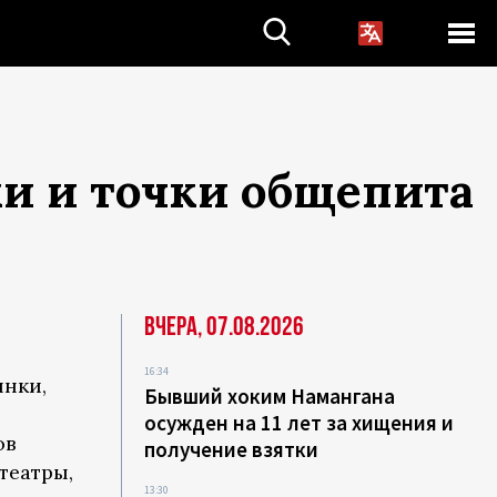
и и точки общепита
Вчера, 07.08.2026
16:34
ынки,
Бывший хоким Намангана
я
осужден на 11 лет за хищения и
ов
получение взятки
театры,
13:30