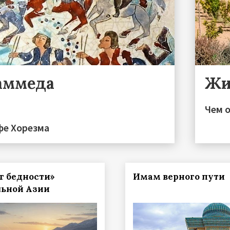
аммеда
Жи
Чем 
фе Хорезма
г бедности»
Имам верного пути
ьной Азии