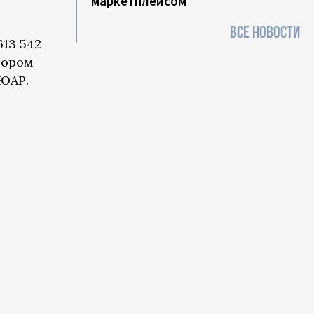
маркетплейсом
ВСЕ НОВОСТИ
613 542
тором
 ЮАР.