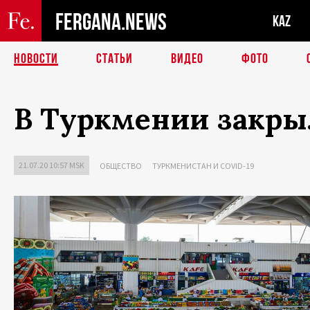
FERGANA.NEWS
KAZ
НОВОСТИ
СТАТЬИ
ВИДЕО
ФОТО
В Туркмении закры
21.07.20 10:57 MSK
ОБЩЕСТВО
ТУРКМЕНИСТАН И COVID-19