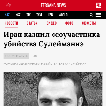
FERGANA.NEWS
KAZ
KGZ
TJK
TKM
UZB
WORLD
НОВОСТИ
СТАТЬИ
ВИДЕО
ФОТО
СЮЖЕТЫ
Иран казнил «соучастника
убийства Сулеймани»
20.07.20 11:48 MSK
ИРАН
КОНФЛИКТ США И ИРАНА ИЗ-ЗА УБИЙСТВА ГЕНЕРАЛА СУЛЕЙМАНИ