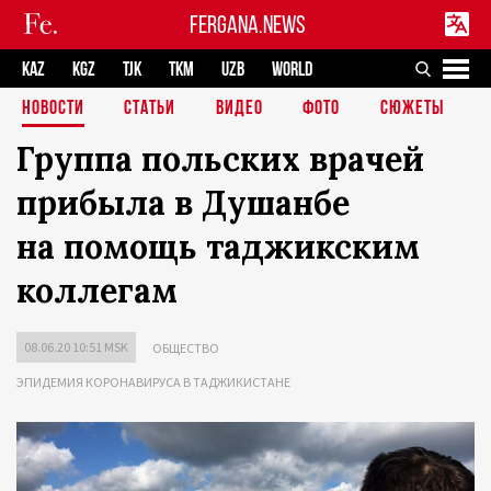
FERGANA.NEWS
KAZ
KGZ
TJK
TKM
UZB
WORLD
НОВОСТИ
СТАТЬИ
ВИДЕО
ФОТО
СЮЖЕТЫ
Группа польских врачей
прибыла в Душанбе
на помощь таджикским
коллегам
08.06.20 10:51 MSK
ОБЩЕСТВО
ЭПИДЕМИЯ КОРОНАВИРУСА В ТАДЖИКИСТАНЕ