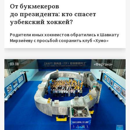
От букмекеров
до президента: кто спасет
узбекский хоккей?
Родители юных хоккеистов обратились к Шавкату
Мирзиёеву с просьбой сохранить клуб «Хумо»
03.08
«Фергана»