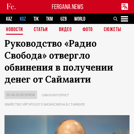
FERGANA.NEWS
KAZ
KGZ
TJK
TKM
UZB
WORLD
НОВОСТИ
СТАТЬИ
ВИДЕО
ФОТО
СЮЖЕТЫ
Руководство «Радио
Свобода» отвергло
обвинения в получении
денег от Саймаити
03.06.20 09:50 MSK
СМИ И ИНТЕРНЕТ
УБИЙСТВО УЙГУРСКОГО БИЗНЕСМЕНА В СТАМБУЛЕ