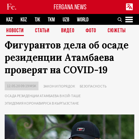
FERGANA.NEWS
KAZ
KGZ
TJK
TKM
UZB
WORLD
НОВОСТИ
СТАТЬИ
ВИДЕО
ФОТО
СЮЖЕТЫ
Фигурантов дела об осаде
резиденции Атамбаева
проверят на COVID-19
12.05.20 09:19 MSK
ЗАКОН И ПОРЯДОК
БЕЗОПАСНОСТЬ
ОСАДА РЕЗИДЕНЦИИ АТАМБАЕВА В КОЙ-ТАШЕ
ЭПИДЕМИЯ КОРОНАВИРУСА В КЫРГЫЗСТАНЕ