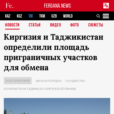
FERGANA.NEWS
KAZ
KGZ
TJK
TKM
UZB
WORLD
НОВОСТИ
СТАТЬИ
ВИДЕО
ФОТО
СЮЖЕТЫ
Киргизия и Таджикистан
определили площадь
приграничных участков
для обмена
24.02.20 09:55 MSK
ЗАКОН И ПОРЯДОК
ГОСУДАРСТВО
КОНФЛИКТЫ НА ТАДЖИКСКО-КИРГИЗСКОЙ ГРАНИЦЕ