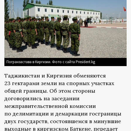
Погранзастава в Киргизии. Фото с сайта President.kg
Таджикистан и Киргизия обменяются
23 гектарами земли на спорных участках
общей границы. Об этом стороны
договорились на заседании
межправительственной комиссии
по делимитации и демаркации госграницы
двух государств, состоявшемся в минувшие
выходные в киргизском Баткене, передает