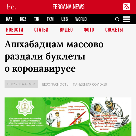
FERGANA.NEWS
KAZ
KGZ
TJK
TKM
UZB
WORLD
НОВОСТИ
СТАТЬИ
ВИДЕО
ФОТО
СЮЖЕТЫ
Ашхабадцам массово
раздали буклеты
о коронавирусе
10.02.20 14:48 MSK
БЕЗОПАСНОСТЬ
ПАНДЕМИЯ COVID-19