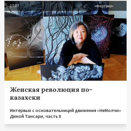
17.07
«Фергана»
Женская революция по-
казахски
Интервью с основательницей движения «НеМолчи»
Диной Тансари, часть II