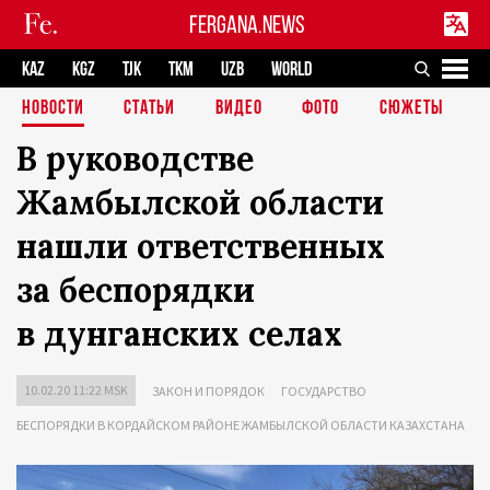
FERGANA.NEWS
KAZ
KGZ
TJK
TKM
UZB
WORLD
НОВОСТИ
СТАТЬИ
ВИДЕО
ФОТО
СЮЖЕТЫ
В руководстве
Жамбылской области
нашли ответственных
за беспорядки
в дунганских селах
10.02.20 11:22 MSK
ЗАКОН И ПОРЯДОК
ГОСУДАРСТВО
БЕСПОРЯДКИ В КОРДАЙСКОМ РАЙОНЕ ЖАМБЫЛСКОЙ ОБЛАСТИ КАЗАХСТАНА