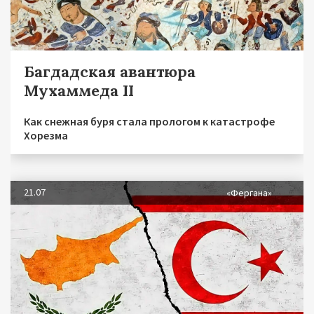
Багдадская авантюра
Мухаммеда II
Как снежная буря стала прологом к катастрофе
Хорезма
21.07
«Фергана»