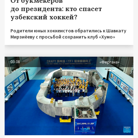
От букмекеров
до президента: кто спасет
узбекский хоккей?
Родители юных хоккеистов обратились к Шавкату
Мирзиёеву с просьбой сохранить клуб «Хумо»
03.08
«Фергана»