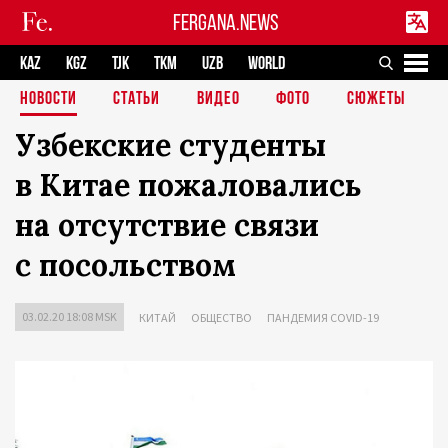
FERGANA.NEWS
KAZ
KGZ
TJK
TKM
UZB
WORLD
НОВОСТИ
СТАТЬИ
ВИДЕО
ФОТО
СЮЖЕТЫ
Узбекские студенты
в Китае пожаловались
на отсутствие связи
с посольством
03.02.20 18:08 MSK
КИТАЙ
ОБЩЕСТВО
ПАНДЕМИЯ COVID-19