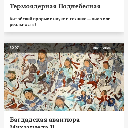
Термоядерная Поднебесная
Китайский прорыв в науке и технике — пиар или
реальность?
30.07
«Фергана»
Багдадская авантюра
Мухаммеда II