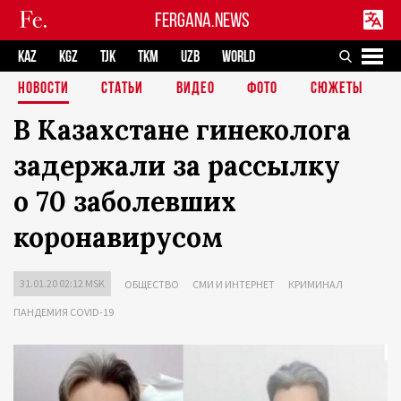
FERGANA.NEWS
KAZ
KGZ
TJK
TKM
UZB
WORLD
НОВОСТИ
СТАТЬИ
ВИДЕО
ФОТО
СЮЖЕТЫ
В Казахстане гинеколога
задержали за рассылку
о 70 заболевших
коронавирусом
31.01.20 02:12 MSK
ОБЩЕСТВО
СМИ И ИНТЕРНЕТ
КРИМИНАЛ
ПАНДЕМИЯ COVID-19