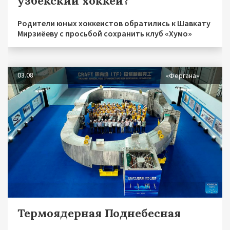
узбекский хоккей?
Родители юных хоккеистов обратились к Шавкату
Мирзиёеву с просьбой сохранить клуб «Хумо»
03.08
«Фергана»
Термоядерная Поднебесная