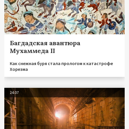
Багдадская авантюра
Мухаммеда II
Как снежная буря стала прологом к катастрофе
Хорезма
24.07