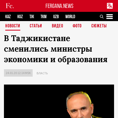
FERGANA.NEWS
KAZ
KGZ
TJK
TKM
UZB
WORLD
НОВОСТИ
СТАТЬИ
ВИДЕО
ФОТО
СЮЖЕТЫ
В Таджикистане
сменились министры
экономики и образования
24.01.20 12:14 MSK
ВЛАСТЬ