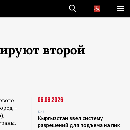
лируют второй
06.08.2026
ового
ород –
11:49
),
Кыргызстан ввел систему
траны.
разрешений для подъема на пик