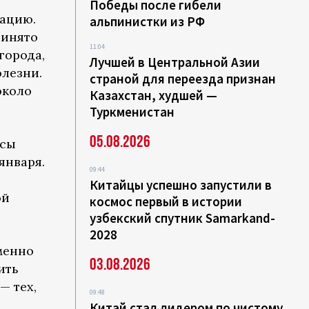
Победы после гибели
рацию.
альпинистки из РФ
ринято
11:04
города,
Лучшей в Центральной Азии
олезни.
страной для переезда признан
около
Казахстан, худшей —
Туркменистан
05.08.2026
йсы
января.
09:44
Китайцы успешно запустили в
ой
космос первый в истории
узбекский спутник Samarkand-
2028
менно
03.08.2026
ить
— тех,
09:48
Китай стал лидером по чистому