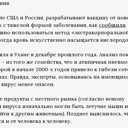
ния.
ле США и Россия, разрабатывают вакцину от нов
х с тяжелой формой заболевания, как
сообщили
ешно использоваться метод «экстракорпорально
огда кровь искусственно насыщается кислородо
а в Ухане в декабре прошлого года. Анализ пок
 – из того же семейства, что и атипичная пневм
орой в начале 2000-х годов привело к гибели сот
нах. Правда, эксперты, основываясь на имеющих
 вирус менее опасен.
е продукты с местного рынка (согласно новому
и вируса изначально могли быть летучие мыши 
ейти к другим животным). Позднее выяснилось, ч
 и от человека к человеку.