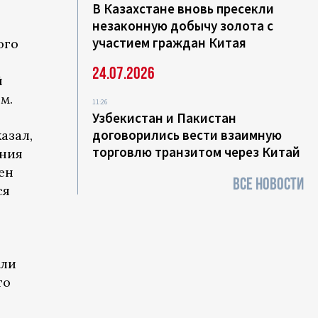
В Казахстане вновь пресекли
незаконную добычу золота с
участием граждан Китая
ого
24.07.2026
й
м.
11:26
Узбекистан и Пакистан
договорились вести взаимную
азал,
торговлю транзитом через Китай
ония
ен
ВСЕ НОВОСТИ
ся
или
то