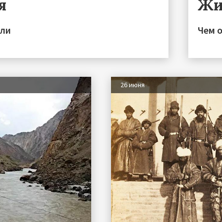
я
Жи
или
Чем 
26 июня