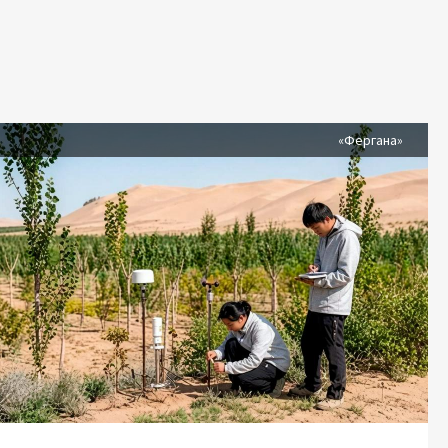
я
«Фергана»