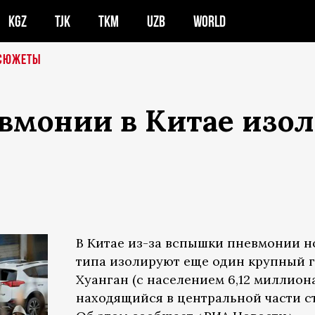
KGZ
TJK
TKM
UZB
WORLD
СЮЖЕТЫ
вмонии в Китае изо
В Китае из-за вспышки пневмонии н
типа изолируют еще один крупный г
Хуанган (с населением 6,12 миллиона
находящийся в центральной части с