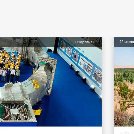
28 июл
«Фергана»