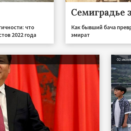
Семиградье 
тичности: что
Как бывший бача прев
тов 2022 года
эмират
02 июн