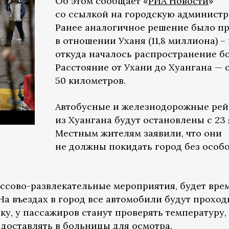
Об этом сообщает «
РИА Новости
»
со ссылкой на городскую админист
Ранее аналогичное решение было п
в отношении Уханя (11,8 миллиона) – 
откуда началось распространение б
Расстояние от Ухани до Хуангана — 
50 километров.
Автобусные и железнодорожные ре
из Хуангана будут остановлены с 23 
Местным жителям заявили, что они
не должны покидать город без особ
ассово-развлекательные мероприятия, будет вре
а въездах в город все автомобили будут проход
, у пассажиров станут проверять температуру, 
 доставлять в больницы для осмотра.