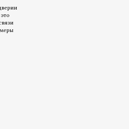
дверии
 это
связи
 меры