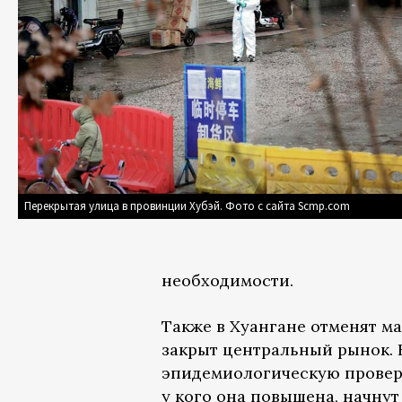
Перекрытая улица в провинции Хубэй. Фото с сайта Scmp.com
необходимости.
Также в Хуангане отменят м
закрыт центральный рынок. Н
эпидемиологическую проверку
у кого она повышена, начнут