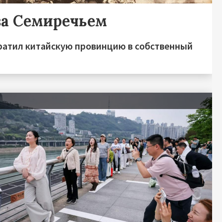
за Семиречьем
ратил китайскую провинцию в собственный
я