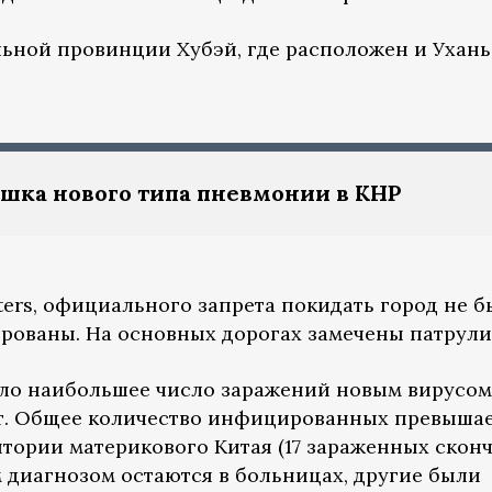
льной провинции Хубэй, где расположен и Ухань
шка нового типа пневмонии в КНР
ers, официального запрета покидать город не б
рованы. На основных дорогах замечены патрули
ло наибольшее число заражений новым вирусом
т. Общее количество инфицированных превышае
итории материкового Китая (17 зараженных сконч
 диагнозом остаются в больницах, другие были