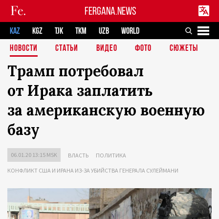
FERGANA.NEWS
KAZ
KGZ
TJK
TKM
UZB
WORLD
НОВОСТИ
СТАТЬИ
ВИДЕО
ФОТО
СЮЖЕТЫ
Трамп потребовал
от Ирака заплатить
за американскую военную
базу
06.01.20 13:15 MSK
ВЛАСТЬ
ПОЛИТИКА
КОНФЛИКТ США И ИРАНА ИЗ-ЗА УБИЙСТВА ГЕНЕРАЛА СУЛЕЙМАНИ