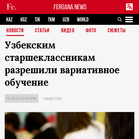
FERGANA.NEWS
KAZ
KGZ
TJK
TKM
UZB
WORLD
НОВОСТИ
СТАТЬИ
ВИДЕО
ФОТО
СЮЖЕТЫ
Узбекским
старшеклассникам
разрешили вариативное
обучение
02.01.20 10:41 MSK
ОБЩЕСТВО