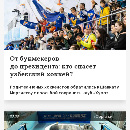
От букмекеров
до президента: кто спасет
узбекский хоккей?
Родители юных хоккеистов обратились к Шавкату
Мирзиёеву с просьбой сохранить клуб «Хумо»
03.08
«Фергана»