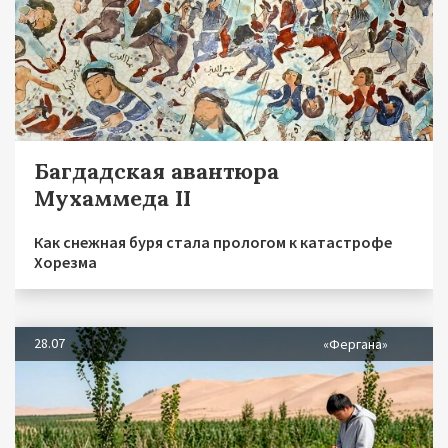
Багдадская авантюра
Мухаммеда II
Как снежная буря стала прологом к катастрофе
Хорезма
28.07
«Фергана»