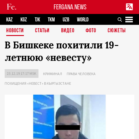
FERGANA.NEWS
KAZ
KGZ
TJK
TKM
UZB
WORLD
НОВОСТИ
СТАТЬИ
ВИДЕО
ФОТО
СЮЖЕТЫ
В Бишкеке похитили 19-
летнюю «невесту»
23.12.19 17:17 MSK
КРИМИНАЛ
ПРАВА ЧЕЛОВЕКА
ПОХИЩЕНИЯ «НЕВЕСТ» В КЫРГЫЗСТАНЕ