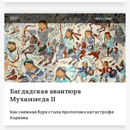
30.07
«Фергана»
Багдадская авантюра
Мухаммеда II
Как снежная буря стала прологом к катастрофе
Хорезма