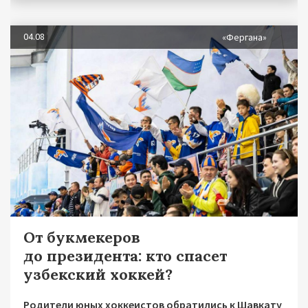
04.08
«Фергана»
От букмекеров
до президента: кто спасет
узбекский хоккей?
Родители юных хоккеистов обратились к Шавкату