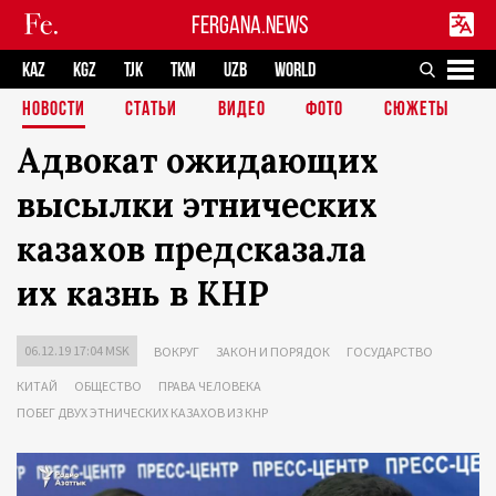
FERGANA.NEWS
KAZ
KGZ
TJK
TKM
UZB
WORLD
НОВОСТИ
СТАТЬИ
ВИДЕО
ФОТО
СЮЖЕТЫ
Адвокат ожидающих
высылки этнических
казахов предсказала
их казнь в КНР
06.12.19 17:04 MSK
ВОКРУГ
ЗАКОН И ПОРЯДОК
ГОСУДАРСТВО
КИТАЙ
ОБЩЕСТВО
ПРАВА ЧЕЛОВЕКА
ПОБЕГ ДВУХ ЭТНИЧЕСКИХ КАЗАХОВ ИЗ КНР