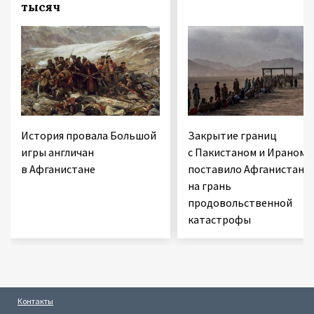
тысяч
История провала Большой
Закрытие границ
игры англичан
с Пакистаном и Ираном
в Афганистане
поставило Афганистан
на грань
продовольственной
катастрофы
Контакты