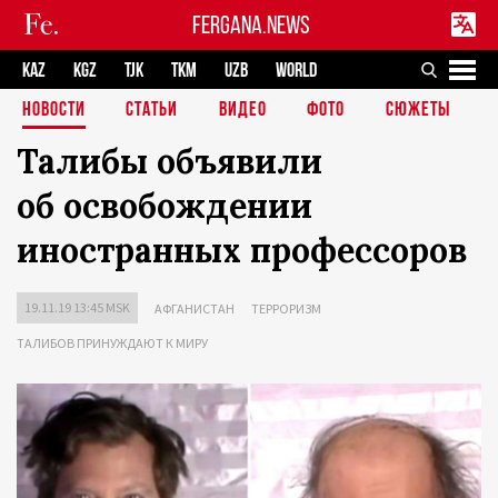
FERGANA.NEWS
KAZ
KGZ
TJK
TKM
UZB
WORLD
НОВОСТИ
СТАТЬИ
ВИДЕО
ФОТО
СЮЖЕТЫ
Талибы объявили
об освобождении
иностранных профессоров
19.11.19 13:45 MSK
АФГАНИСТАН
ТЕРРОРИЗМ
ТАЛИБОВ ПРИНУЖДАЮТ К МИРУ