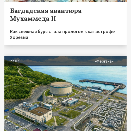
Багдадская авантюра
Мухаммеда II
Как снежная буря стала прологом к катастрофе
Хорезма
22.07
«Фергана»