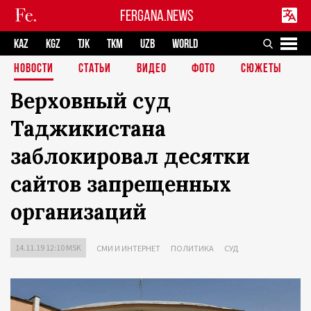
FERGANA.NEWS
KAZ
KGZ
TJK
TKM
UZB
WORLD
НОВОСТИ
СТАТЬИ
ВИДЕО
ФОТО
СЮЖЕТЫ
Верховный суд
Таджикистана
заблокировал десятки
сайтов запрещенных
организаций
14.11.19 12:10 MSK
СМИ И ИНТЕРНЕТ
ПОЛИТИКА
СУД