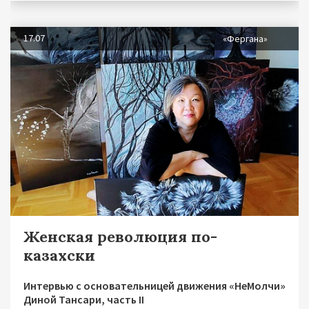
17.07
«Фергана»
Женская революция по-
казахски
Интервью с основательницей движения «НеМолчи»
Диной Тансари, часть II