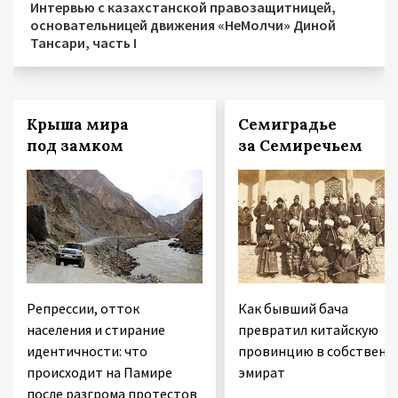
Интервью с казахстанской правозащитницей,
основательницей движения «НеМолчи» Диной
Тансари, часть I
Крыша мира
Семиградье
под замком
за Семиречьем
Репрессии, отток
Как бывший бача
населения и стирание
превратил китайскую
идентичности: что
провинцию в собственн
происходит на Памире
эмират
после разгрома протестов