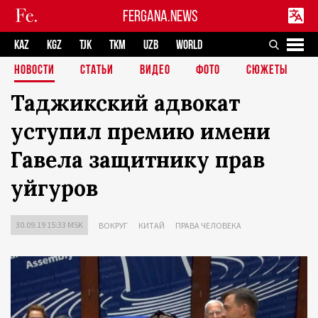
FERGANA.NEWS
KAZ
KGZ
TJK
TKM
UZB
WORLD
НОВОСТИ
СТАТЬИ
ВИДЕО
ФОТО
СЮЖЕТЫ
Таджикский адвокат
уступил премию имени
Гавела защитнику прав
уйгуров
30.09.19 15:33 MSK
ВОКРУГ
КИТАЙ
ПРАВА ЧЕЛОВЕКА