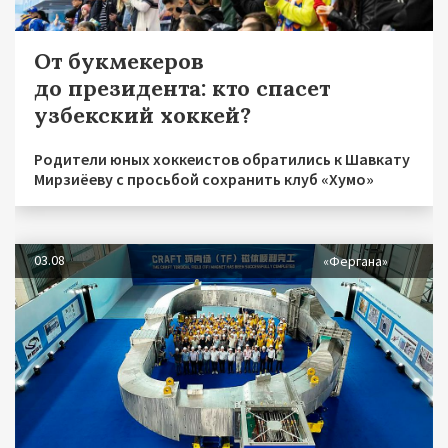
От букмекеров
до президента: кто спасет
узбекский хоккей?
Родители юных хоккеистов обратились к Шавкату
Мирзиёеву с просьбой сохранить клуб «Хумо»
03.08
«Фергана»