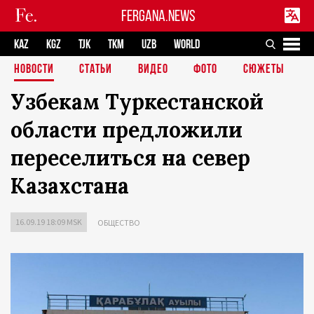
FERGANA.NEWS
KAZ
KGZ
TJK
TKM
UZB
WORLD
НОВОСТИ
СТАТЬИ
ВИДЕО
ФОТО
СЮЖЕТЫ
Узбекам Туркестанской
области предложили
переселиться на север
Казахстана
16.09.19 18:09 MSK
ОБЩЕСТВО