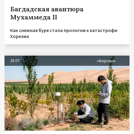
Багдадская авантюра
Мухаммеда II
Как снежная буря стала прологом к катастрофе
Хорезма
28.07
«Фергана»