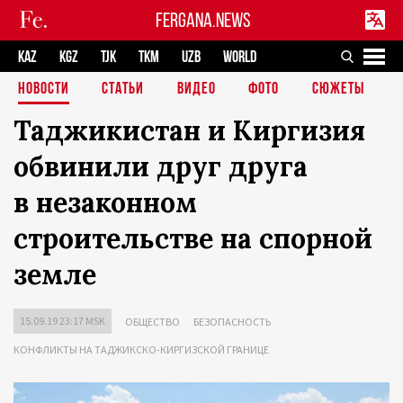
FERGANA.NEWS
KAZ
KGZ
TJK
TKM
UZB
WORLD
НОВОСТИ
СТАТЬИ
ВИДЕО
ФОТО
СЮЖЕТЫ
Таджикистан и Киргизия
обвинили друг друга
в незаконном
строительстве на спорной
земле
15.09.19 23:17 MSK
ОБЩЕСТВО
БЕЗОПАСНОСТЬ
КОНФЛИКТЫ НА ТАДЖИКСКО-КИРГИЗСКОЙ ГРАНИЦЕ