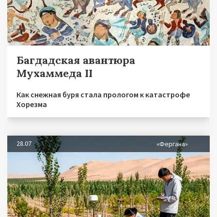
Багдадская авантюра
Мухаммеда II
Как снежная буря стала прологом к катастрофе
Хорезма
28.07
«Фергана»