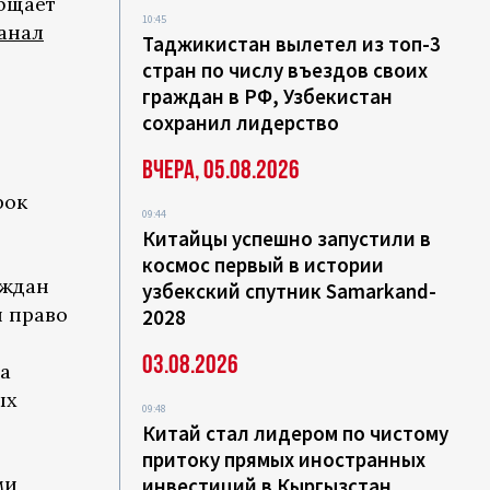
общает
10:45
анал
Таджикистан вылетел из топ-3
стран по числу въездов своих
граждан в РФ, Узбекистан
сохранил лидерство
Вчера, 05.08.2026
рок
09:44
Китайцы успешно запустили в
космос первый в истории
аждан
узбекский спутник Samarkand-
и право
2028
03.08.2026
да
ых
09:48
Китай стал лидером по чистому
притоку прямых иностранных
ми
инвестиций в Кыргызстан