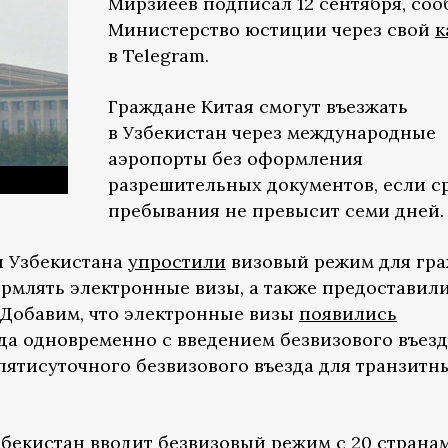
Мирзиёев подписал 12 сентября, со
Министерство юстиции через свой
к
в Telegram.
Граждане Китая смогут въезжать
в Узбекистан через международные
аэропорты без оформления
разрешительных документов, если с
пребывания не превысит семи дней.
и Узбекистана
упростили
визовый режим для гр
рмлять электронные визы, а также предоставил
. Добавим, что электронные визы
появились
ода одновременно с введением безвизового въез
 пятисуточного безвизового въезда для транзитн
Узбекистан
вводит
безвизовый режим с 20 страна