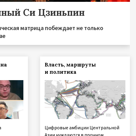
чный Си Цзиньпин
ическая матрица побеждает не только
ае
йна
Власть, маршруты
и политика
а
Цифровые амбиции Центральной
Азии нуждаются в прочном