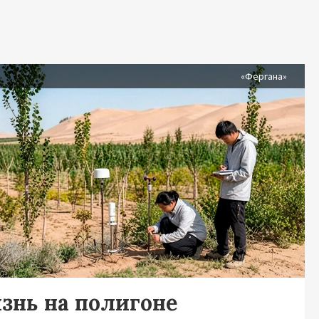
я
«Фергана»
знь на полигоне