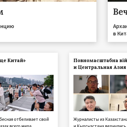
м
Ве
инцию
Арха
в Кит
ще Китай»
Повномасштабна ві
и Центральная Азия
бесная отбеливает свой
Журналисты из Казахстан
азах всего мира
и Кыргызстана вернулись