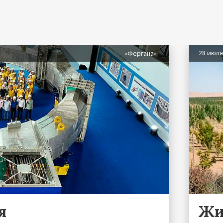
28 июл
«Фергана»
я
Жи