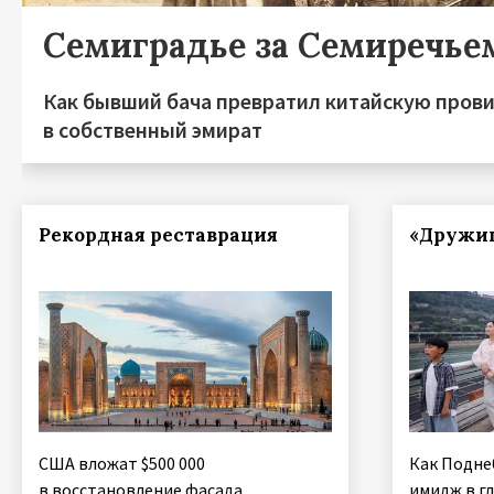
Семиградье за Семиречье
Как бывший бача превратил китайскую пров
в собственный эмират
Рекордная реставрация
«Дружи
США вложат $500 000
Как Подне
в восстановление фасада
имидж в гл