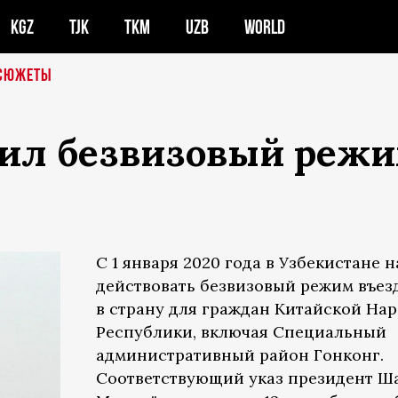
KGZ
TJK
TKM
UZB
WORLD
СЮЖЕТЫ
вил безвизовый режи
С 1 января 2020 года в Узбекистане 
действовать безвизовый режим въез
в страну для граждан Китайской На
Республики, включая Специальный
административный район Гонконг.
Соответствующий указ президент Ш