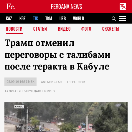
FERGANA.NEWS
KAZ
KGZ
TJK
TKM
UZB
WORLD
НОВОСТИ
СТАТЬИ
ВИДЕО
ФОТО
СЮЖЕТЫ
Трамп отменил
переговоры с талибами
после теракта в Кабуле
08.09.19 16:31 MSK
АФГАНИСТАН
ТЕРРОРИЗМ
ТАЛИБОВ ПРИНУЖДАЮТ К МИРУ