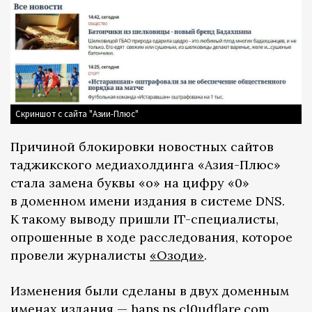
Скриншот с сайта "Азии-Плюс"
Причиной блокировки новостных сайтов
таджикского медиахолдинга «Азия-Плюс»
стала замена буквы «о» на цифру «0»
в доменном имени издания в системе DNS.
К такому выводу пришли IT-специалисты,
опрошенные в ходе расследования, которое
провели журналисты
«Озоди»
.
Изменения были сделаны в двух доменным
именах издания — hans.ns.cl0udflare.com