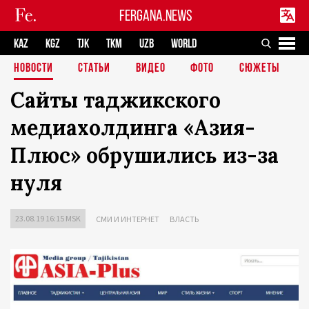
FERGANA.NEWS
KAZ
KGZ
TJK
TKM
UZB
WORLD
НОВОСТИ
СТАТЬИ
ВИДЕО
ФОТО
СЮЖЕТЫ
Сайты таджикского
медиахолдинга «Азия-
Плюс» обрушились из-за
нуля
23.08.19 16:15 MSK
СМИ И ИНТЕРНЕТ
ВЛАСТЬ