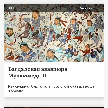
30.07
«Фергана»
Багдадская авантюра
Мухаммеда II
Как снежная буря стала прологом к катастрофе
Хорезма