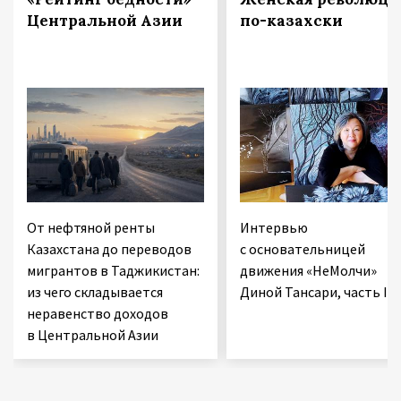
Центральной Азии
по-казахски
От нефтяной ренты
Интервью
Казахстана до переводов
с основательницей
мигрантов в Таджикистан:
движения «НеМолчи»
из чего складывается
Диной Тансари, часть II
неравенство доходов
в Центральной Азии