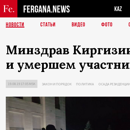
FERGANA.NEWS
KAZ
НОВОСТИ
СТАТЬИ
ВИДЕО
ФОТО
Минздрав Киргизи
и умершем участни
19.08.19 17:05 MSK
ЗАКОН И ПОРЯДОК
ПОЛИТИКА
ОСАДА РЕЗИДЕНЦИИ