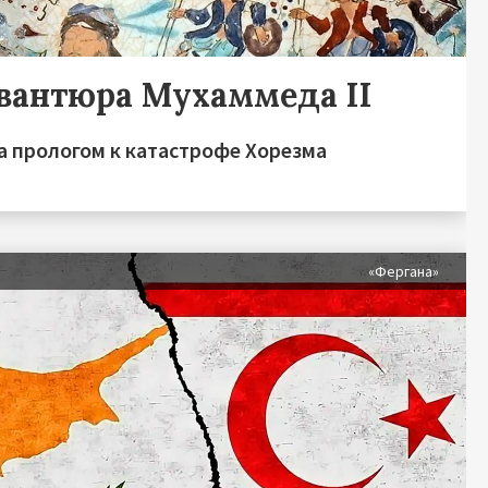
авантюра Мухаммеда II
а прологом к катастрофе Хорезма
я
«Фергана»