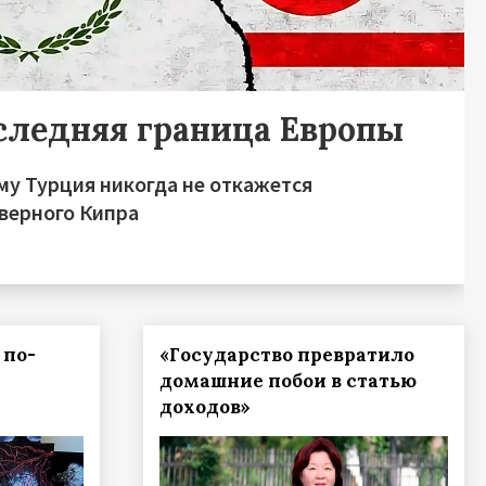
следняя граница Европы
му Турция никогда не откажется
еверного Кипра
 по-
«Государство превратило
домашние побои в статью
доходов»