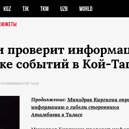
KGZ
TJK
TKM
UZB
WORLD
СЮЖЕТЫ
и проверит информа
ке событий в Кой-Та
 АТАМБАЕВА В КОЙ-ТАШЕ
Продолжение:
Минздрав Киргизии опр
информацию о гибели сторонника
Атамбаева в Таласе