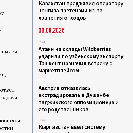
Казахстан предъявил оператору
Тенгиза претензии из-за
а.
хранения отходов
,
06.08.2026
13:41
Атаки на склады Wildberries
вшихся
ударили по узбекскому экспорту.
Ташкент назначил встречу с
маркетплейсом
ме,
13:18
Австрия отказалась
 ответ
экстрадировать в Душанбе
тодами
таджикского оппозиционера и
его родственников
казался
11:49
Кыргызстан ввел систему
естки