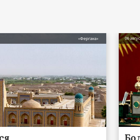
06 авгу
«Фергана»
ся
Бо