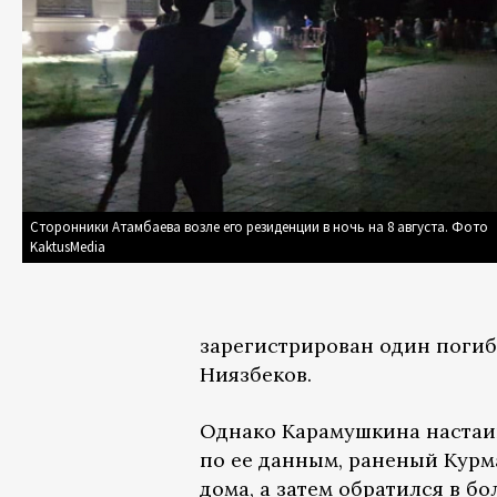
Сторонники Атамбаева возле его резиденции в ночь на 8 августа. Фото
KaktusMedia
зарегистрирован один погиб
Ниязбеков.
Однако Карамушкина настаива
по ее данным, раненый Курм
дома, а затем обратился в б