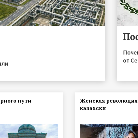
По
Поче
от С
или
рного пути
Женская революция
казахски