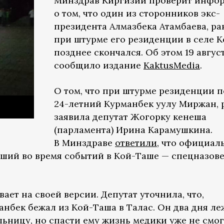
Минздрав Киргизии проверит инфо
о том, что один из сторонников экс-
президента Алмазбека Атамбаева, р
при штурме его резиденции в селе К
позднее скончался. Об этом 19 авгус
сообщило издание
KaktusMedia
.
О том, что при штурме резиденции 
24-летний Курманбек уулу Миржан, 
заявила депутат Жогорку кенеша
(парламента) Ирина Карамушкина.
В Минздраве
ответили
, что официал
ший во время событий в Кой-Таше — спецназове
ет на своей версии. Депутат уточнила, что,
анбек бежал из Кой-Таша в Талас. Он два дня ле
ольницу, но спасти ему жизнь медики уже не смог