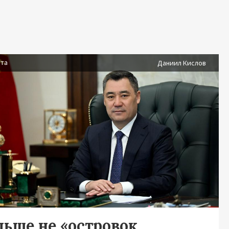
ста
Даниил Кислов
льше не «островок