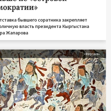
мократии»
отставка бывшего соратника закрепляет
оличную власть президента Кыргыстана
ра Жапарова
«Фергана»