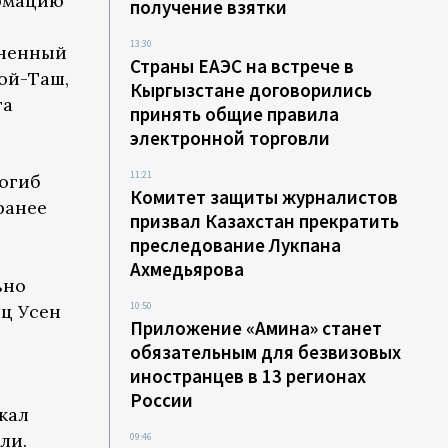
рмацию
получение взятки
13:30
аненный
Страны ЕАЭС на встрече в
ой-Таш,
Кыргызстане договорились
та
принять общие правила
электронной торговли
11:21
погиб
Комитет защиты журналистов
ранее
призвал Казахстан прекратить
преследование Лукпана
Ахмедьярова
ьно
10:50
ц Усен
Приложение «Амина» станет
обязательным для безвизовых
иностранцев в 13 регионах
России
жал
ли.
09:46