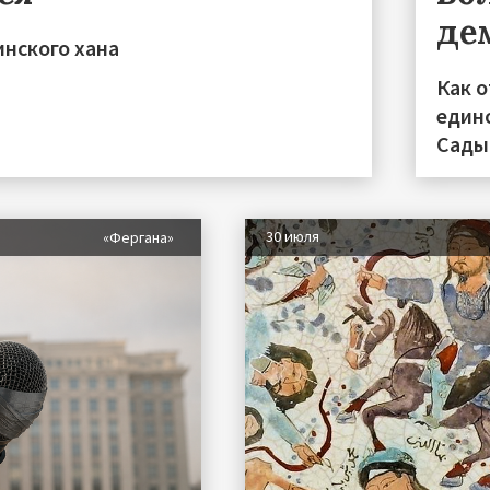
де
инского хана
Как 
един
Сады
30 июля
«Фергана»