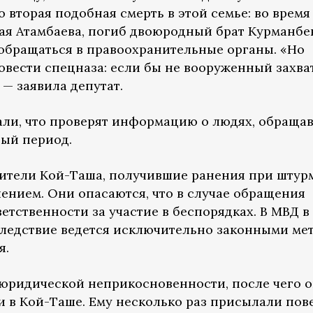
 вторая подобная смерть в этой семье: во время
ая Атамбаева, погиб двоюродный брат Курманбек
 обращаться в правоохранительные органы. «Но
совести спецназа: если бы не вооруженный захват
 — заявила депутат.
али, что проверят информацию о людях, обраща
ный период.
жители Кой-Таша, получившие ранения при штур
ением. Они опасаются, что в случае обращения
етственности за участие в беспорядках. В МВД в
о следствие ведется исключительно законными ме
я.
юридической неприкосновенности, после чего о
и в Кой-Таше. Ему несколько раз присылали пов