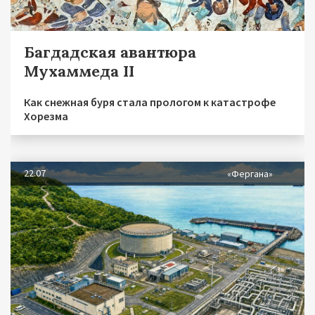
Багдадская авантюра
Мухаммеда II
Как снежная буря стала прологом к катастрофе
Хорезма
22.07
«Фергана»