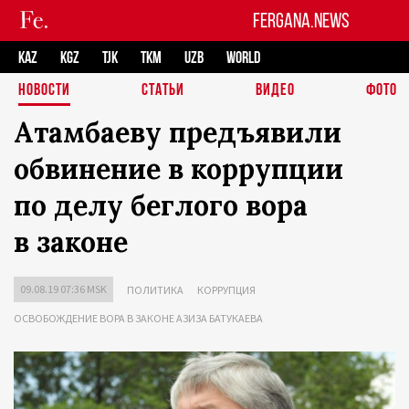
FERGANA.NEWS
KAZ
KGZ
TJK
TKM
UZB
WORLD
НОВОСТИ
СТАТЬИ
ВИДЕО
ФОТО
Атамбаеву предъявили
обвинение в коррупции
по делу беглого вора
в законе
09.08.19 07:36 MSK
ПОЛИТИКА
КОРРУПЦИЯ
ОСВОБОЖДЕНИЕ ВОРА В ЗАКОНЕ АЗИЗА БАТУКАЕВА