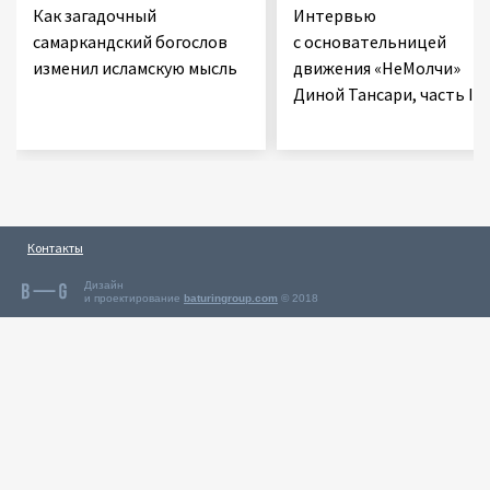
Как загадочный
Интервью
самаркандский богослов
с основательницей
изменил исламскую мысль
движения «НеМолчи»
Диной Тансари, часть II
Контакты
Дизайн
и проектирование
baturingroup.com
© 2018