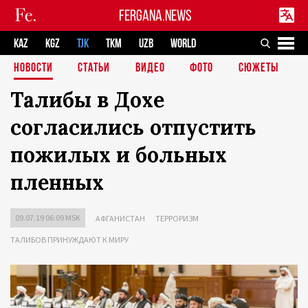
FERGANA.NEWS
KAZ
KGZ
TJK
TKM
UZB
WORLD
НОВОСТИ
СТАТЬИ
ВИДЕО
ФОТО
СЮЖЕТЫ
Талибы в Дохе
согласились отпустить
пожилых и больных
пленных
09.07.19 06:09 MSK
АФГАНИСТАН
ТЕРРОРИЗМ
ТАЛИБОВ ПРИНУЖДАЮТ К МИРУ