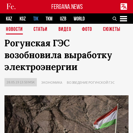
FERGANA.NEWS
KAZ
KGZ
TJK
TKM
UZB
WORLD
НОВОСТИ
СТАТЬИ
ВИДЕО
ФОТО
СЮЖЕТЫ
Рогунская ГЭС
возобновила выработку
электроэнергии
28.05.19 13:50 MSK
ЭКОНОМИКА
ВОЗВЕДЕНИЕ РОГУНСКОЙ ГЭС