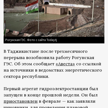
Рогунская ГЭС. Фото с сайта Today.tj
В Таджикистане после трехмесячного
перерыва возобновила работу Рогунская
ГЭС. Об этом сообщает
«Авеста»
со ссылкой
на источники в ведомствах энергетического
сектора республики.
Первый агрегат гидроэлектростанции был
запущен в конце прошлой недели. Он был
приостановлен
в феврале — как заявляли
чиновники, для проведения плановой