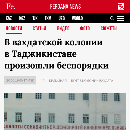
FERGANA.NEWS
KAZ
KGZ
TJK
TKM
UZB
WORLD
НОВОСТИ
СТАТЬИ
ВИДЕО
ФОТО
СЮЖЕТЫ
В вахдатской колонии
в Таджикистане
произошли беспорядки
20.05.19 00:17 MSK
ЧП
КРИМИНАЛ
БУНТ В КОЛОНИИ ВАХДАТА