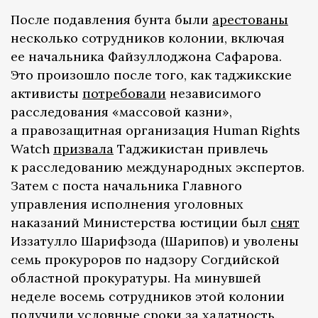
После подавления бунта были
арестованы
несколько сотрудников колонии, включая
ее начальника Файзуллоджона Сафарова.
Это произошло после того, как таджикские
активисты
потребовали
независимого
расследования «массовой казни»,
а правозащитная организация Human Rights
Watch
призвала
Таджикистан привлечь
к расследованию международных экспертов.
Затем с поста начальника Главного
управления исполнения уголовных
наказаний Министерства юстиции был
снят
Иззатулло Шарифзода (Шарипов) и уволены
семь прокуроров по надзору Согдийской
областной прокуратуры. На минувшей
неделе восемь сотрудников этой колонии
получили
условные сроки за халатность.