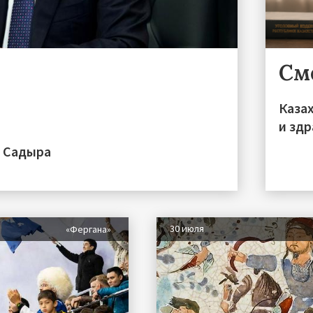
См
Каза
и зд
а Садыра
30 июля
«Фергана»