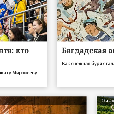
та: кто
Багдадская 
Как снежная буря стал
вкату Мирзиёеву
22 июл