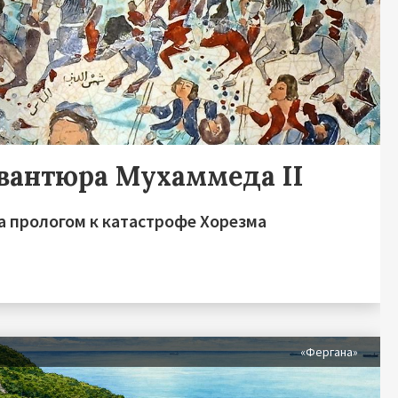
авантюра Мухаммеда II
а прологом к катастрофе Хорезма
я
«Фергана»