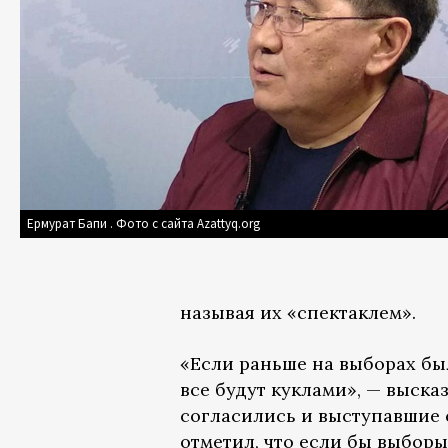
Ермурат Бапи . Фото с сайта Azattyq.org
называя их «спектаклем».
«Если раньше на выборах был
все будут куклами», — выска
согласились и выступавшие 
отметил, что если бы выбор