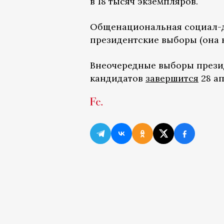
в 18 тысяч экземпляров.
Общенациональная социал-де
президентские выборы (она не
Внеочередные выборы прези
кандидатов
завершится
28 ап