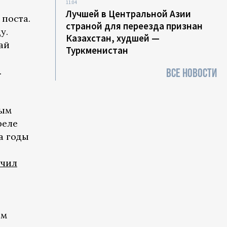
11:04
Лучшей в Центральной Азии
поста.
страной для переезда признан
у.
Казахстан, худшей —
ай
Туркменистан
.
ВСЕ НОВОСТИ
ным
реле
а годы
учил
ом