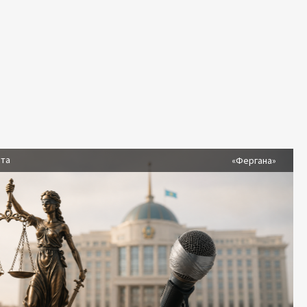
ста
«Фергана»