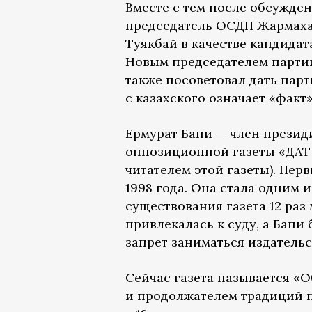
Вместе с тем после обсужде
председатель ОСДП Жармахан
Туякбай в качестве кандидат
Новым председателем партии
также посоветовал дать парти
с казахского означает «факт
Ермурат Бапи — член презид
оппозиционной газеты «ДАТ 
читателем этой газеты). Пер
1998 года. Она стала одним 
существования газета 12 раз 
привлекалась к суду, а Бапи
запрет заниматься издатель
Сейчас газета называется «
и продолжателем традиций п