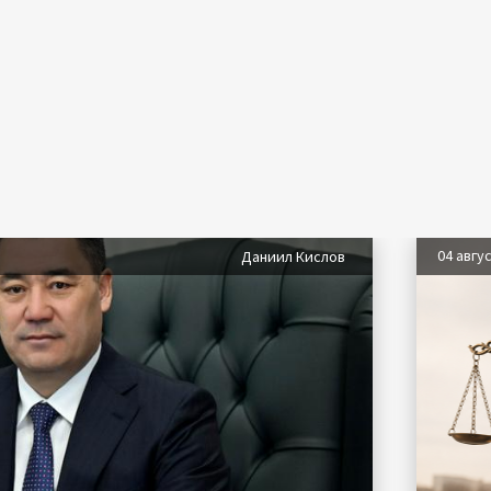
04 авгу
Даниил Кислов