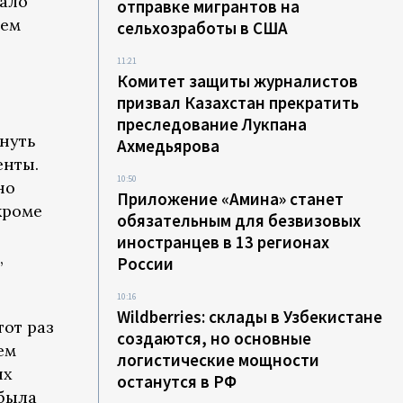
тало
отправке мигрантов на
шем
сельхозработы в США
11:21
Комитет защиты журналистов
призвал Казахстан прекратить
преследование Лукпана
нуть
Ахмедьярова
енты.
10:50
но
Приложение «Амина» станет
кроме
обязательным для безвизовых
иностранцев в 13 регионах
,
России
10:16
Wildberries: склады в Узбекистане
тот раз
создаются, но основные
ем
логистические мощности
их
останутся в РФ
 была