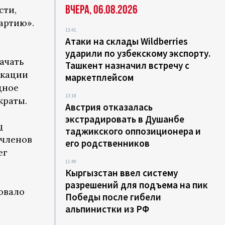
Вчера, 06.08.2026
сти,
артию».
13:41
Атаки на склады Wildberries
ударили по узбекскому экспорту.
ачать
Ташкент назначил встречу с
икации
маркетплейсом
дное
13:18
краты.
Австрия отказалась
экстрадировать в Душанбе
ы
таджикского оппозиционера и
 членов
его родственников
ег
11:49
Кыргызстан ввел систему
разрешений для подъема на пик
овало
Победы после гибели
альпинистки из РФ