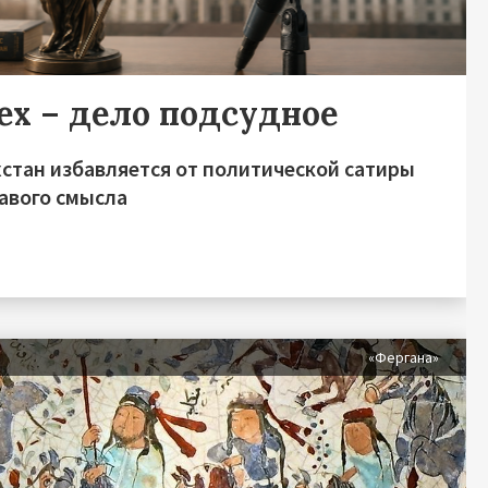
ех – дело подсудное
хстан избавляется от политической сатиры
равого смысла
«Фергана»