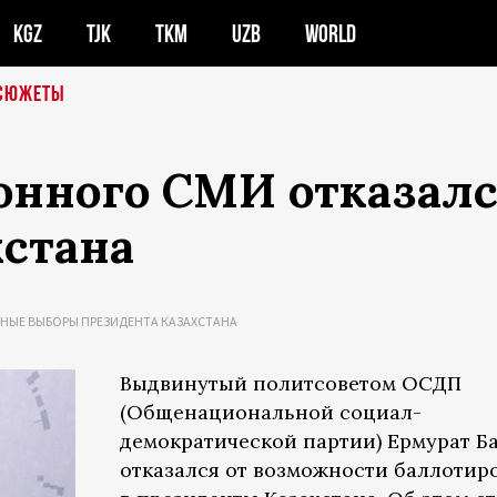
KGZ
TJK
TKM
UZB
WORLD
СЮЖЕТЫ
онного СМИ отказалс
хстана
НЫЕ ВЫБОРЫ ПРЕЗИДЕНТА КАЗАХСТАНА
Выдвинутый политсоветом ОСДП
(Общенациональной социал-
демократической партии) Ермурат Б
отказался от возможности баллотир