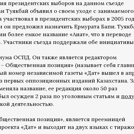
ния президентских выборов на данном съезде
 Туякбай объявил о своем уходе с занимаемого 
а участвовал в президентских выборах в 2005 год
 он предложил назначить Ермурата Бапи. Туякб
и более емкое название «Ақиқат», что в переводе
». Участники съезда поддержали обе инициативы
иума ОСПД. Он также является редактором
– Общественная позиция» (называет себя глав
вый номер независимой газеты «Дат» вышел в ап
из первых оппозиционных изданий Казахстана. З
меняла название, ее редакция около 50 раз
 был осужден 2 раза по уголовным статьям и
пол
ской деятельностью.
Общественная позиция», является преемницей
роекта «Дат» и выходит на двух языках с тираж