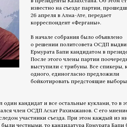
в президенты Казахстана. Об этом с
известно на съезде партии, прошед
26 апреля в Алма-Ате, передает
корреспондент «Ферганы».
В начале собрания было объявлено
о решении политсовета ОСДП выдви
Ермурата Бапи кандидатом в презид
После этого члены партии поочеред
выступили с трибуны. Все спикеры, 
одного, единогласно предложили
бойкотировать предстоящие выборы
 один кандидат и все остальные куклами, то в э
зался член ОСДП Асхат Рахимжанов. С его мнени
следом участники съезда. При этом каждый из н
ы были честными, то кандидатура Ермурата Бапи