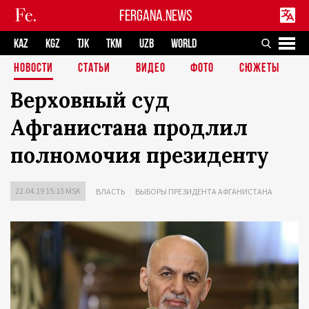
FERGANA.NEWS
KAZ
KGZ
TJK
TKM
UZB
WORLD
НОВОСТИ
СТАТЬИ
ВИДЕО
ФОТО
СЮЖЕТЫ
Верховный суд
Афганистана продлил
полномочия президенту
22.04.19 15:15 MSK
ВЛАСТЬ
ВЫБОРЫ ПРЕЗИДЕНТА АФГАНИСТАНА