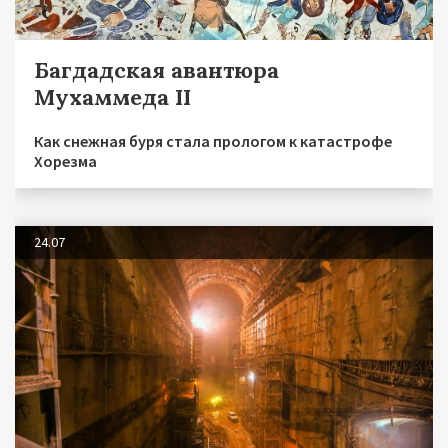
Багдадская авантюра
Мухаммеда II
Как снежная буря стала прологом к катастрофе
Хорезма
24.07