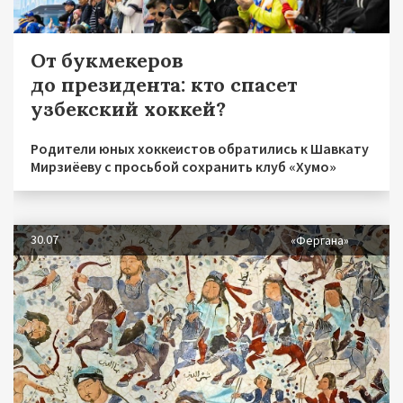
От букмекеров
до президента: кто спасет
узбекский хоккей?
Родители юных хоккеистов обратились к Шавкату
Мирзиёеву с просьбой сохранить клуб «Хумо»
30.07
«Фергана»