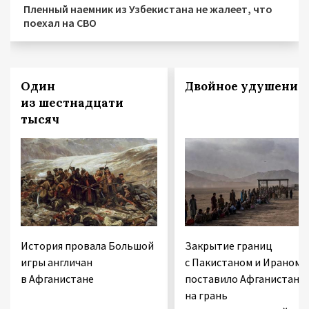
Пленный наемник из Узбекистана не жалеет, что
поехал на СВО
Один
Двойное удушение
из шестнадцати
тысяч
История провала Большой
Закрытие границ
игры англичан
с Пакистаном и Ираном
в Афганистане
поставило Афганистан
на грань