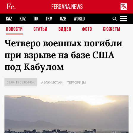
FERGANA.NEWS
KAZ
KGZ
TJK
TKM
UZB
WORLD
НОВОСТИ
СТАТЬИ
ВИДЕО
ФОТО
СЮЖЕТЫ
Четверо военных погибли
при взрыве на базе США
под Кабулом
09.04.19 09:05 MSK
АФГАНИСТАН
ТЕРРОРИЗМ