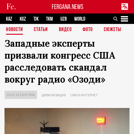
FERGANA.NEWS
KAZ
KGZ
TJK
TKM
UZB
WORLD
НОВОСТИ
СТАТЬИ
ВИДЕО
ФОТО
СЮЖЕТЫ
Западные эксперты
призвали конгресс США
расследовать скандал
вокруг радио «Озоди»
28.03.19 18:47 MSK
ЦИВИЛИЗАЦИЯ
СМИ И ИНТЕРНЕТ