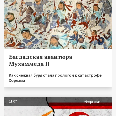
Багдадская авантюра
Мухаммеда II
Как снежная буря стала прологом к катастрофе
Хорезма
21.07
«Фергана»