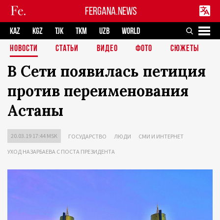
FERGANA.NEWS
KAZ
KGZ
TJK
TKM
UZB
WORLD
НОВОСТИ
СТАТЬИ
ВИДЕО
ФОТО
СЮЖЕТЫ
В Сети появилась петиция
против переименования
Астаны
20.03.19 17:44 MSK
ГОСУДАРСТВО
ЛЮДИ
СМИ И ИНТЕРНЕТ
УХОД НАЗАРБАЕВА С ПОСТА ПРЕЗИДЕНТА