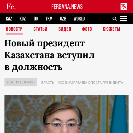
FERGANA.NEWS
KAZ
KGZ
TJK
TKM
UZB
WORLD
НОВОСТИ
СТАТЬИ
ВИДЕО
ФОТО
СЮЖЕТЫ
Новый президент
Казахстана вступил
в должность
20.03.19 10:05 MSK
ВЛАСТЬ
УХОД НАЗАРБАЕВА С ПОСТА ПРЕЗИДЕНТА