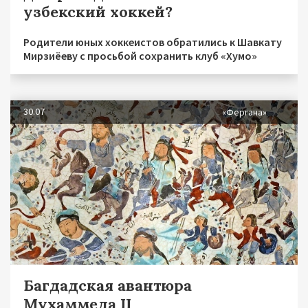
узбекский хоккей?
Родители юных хоккеистов обратились к Шавкату
Мирзиёеву с просьбой сохранить клуб «Хумо»
30.07
«Фергана»
Багдадская авантюра
Мухаммеда II