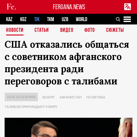
FERGANA.NEWS
KAZ
KGZ
TJK
TKM
UZB
WORLD
НОВОСТИ
СТАТЬИ
ВИДЕО
ФОТО
СЮЖЕТЫ
США отказались общаться
с советником афганского
президента ради
переговоров с талибами
19.03.19 10:50 MSK
ВОКРУГ
АФГАНИСТАН
ПОЛИТИКА
ТАЛИБОВ ПРИНУЖДАЮТ К МИРУ