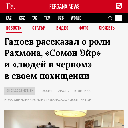
FERGANA.NEWS
KAZ
KGZ
TJK
TKM
UZB
WORLD
НОВОСТИ
СТАТЬИ
ВИДЕО
ФОТО
СЮЖЕТЫ
Гадоев рассказал о роли
Рахмона, «Сомон Эйр»
и «людей в черном»
в своем похищении
08.03.19 13:47 MSK
РОССИЯ
ВЛАСТЬ
ПОЛИТИКА
ВОЗВРАЩЕНИЕ НА РОДИНУ ТАДЖИКСКИХ ДИССИДЕНТОВ