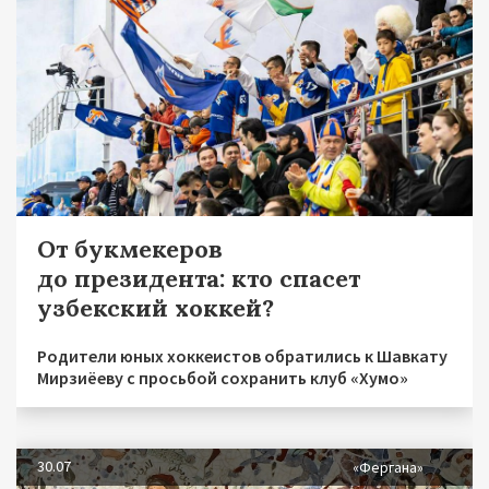
От букмекеров
до президента: кто спасет
узбекский хоккей?
Родители юных хоккеистов обратились к Шавкату
Мирзиёеву с просьбой сохранить клуб «Хумо»
30.07
«Фергана»