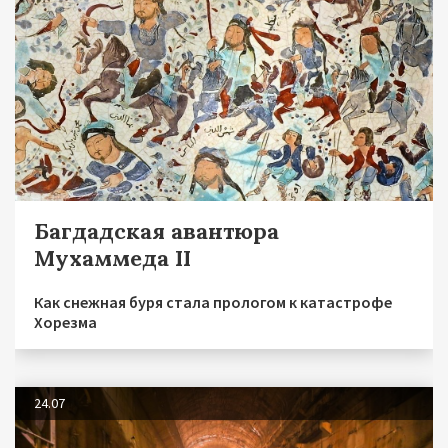
Багдадская авантюра
Мухаммеда II
Как снежная буря стала прологом к катастрофе
Хорезма
24.07