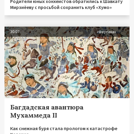
Родители юных хоккеистов обратились к Шавкату
Мирзиёеву с просьбой сохранить клуб «Хумо»
30.07
«Фергана»
Багдадская авантюра
Мухаммеда II
Как снежная буря стала прологом к катастрофе