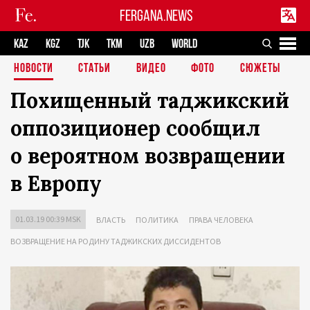
FERGANA.NEWS
KAZ
KGZ
TJK
TKM
UZB
WORLD
НОВОСТИ
СТАТЬИ
ВИДЕО
ФОТО
СЮЖЕТЫ
Похищенный таджикский
оппозиционер сообщил
о вероятном возвращении
в Европу
01.03.19 00:39 MSK
ВЛАСТЬ
ПОЛИТИКА
ПРАВА ЧЕЛОВЕКА
ВОЗВРАЩЕНИЕ НА РОДИНУ ТАДЖИКСКИХ ДИССИДЕНТОВ