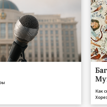
Ба
Му
иры
Как с
Хоре