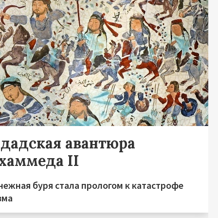
гдадская авантюра
хаммеда II
нежная буря стала прологом к катастрофе
зма