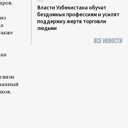
12:10
аров,
Власти Узбекистана обучат
бездомных профессиям и усилят
виз
поддержку жертв торговли
ма
людьми
также
ВСЕ НОВОСТИ
ан
 связи
званный
ков,