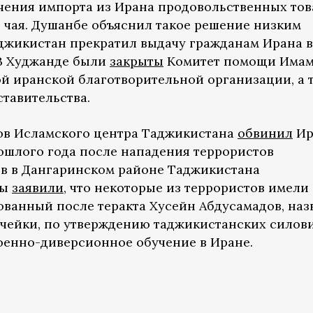
чения импорта из Ирана продовольственных тов
и чая. Душанбе объяснил такое решение низким
аджикистан прекратил выдачу гражданам Ирана 
 В Худжанде были
закрыты
Комитет помощи Има
й иранской благотворительной организации, а 
тавительства.
мов Исламского центра Таджикистана
обвинил
Ир
ошлого года после нападения террористов
ов в Дангаринском районе Таджикистана
бы
заявили
, что некоторые из террористов имели
тованный после теракта Хусейн Абдусамадов, на
чейки, по утверждению таджикистанских силови
оенно-диверсионное обучение в Иране.