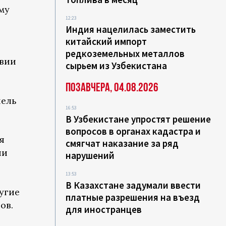
му
12:23
Индия нацелилась заместить
китайский импорт
редкоземельных металлов
твии
сырьем из Узбекистана
Позавчера, 04.08.2026
нель
16:53
В Узбекистане упростят решение
вопросов в органах кадастра и
я
смягчат наказание за ряд
ии
нарушений
13:53
В Казахстане задумали ввести
угие
платные разрешения на въезд
ов.
для иностранцев