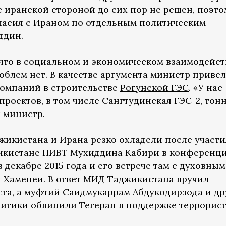
 иранской стороной до сих пор не решен, поэто
гласия с Ираном по отдельным политическим
ддин.
, что в социальном и экономическом взаимодейс
облем нет. В качестве аргумента министр привел
компаний в строительстве
Рогунской ГЭС
. «У нас
роектов, в том числе Сангтудинская ГЭС-2, тон
л министр.
жикистана и Ирана резко охладели после участи
икистане ПИВТ Мухиддина Кабири в конференц
 декабре 2015 года и его встрече там с духовным
 Хаменеи. В ответ МИД Таджикистана вручил
ста, а муфтий Саидмукаррам Абдукодирзода и др
литики
обвинили
Тегеран в поддержке террорист