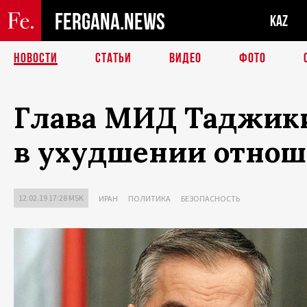
FERGANA.NEWS
KAZ
НОВОСТИ
СТАТЬИ
ВИДЕО
ФОТО
Глава МИД Таджики
в ухудшении отнош
12.02.19 17:28 MSK
ИРАН
ПОЛИТИКА
БЕЗОПАСНОСТЬ