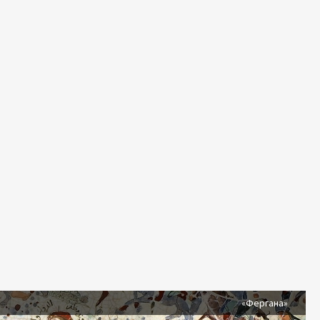
я
«Фергана»