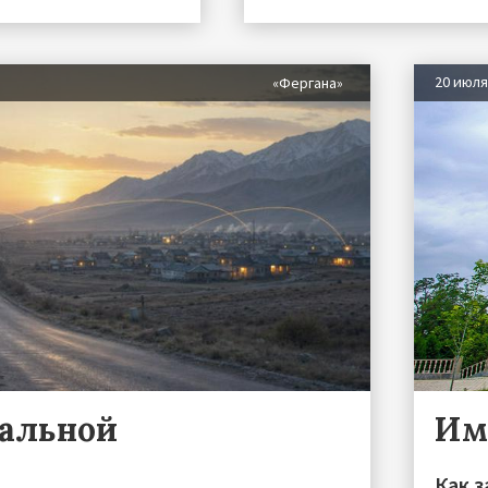
20 июл
«Фергана»
ральной
Им
Как 