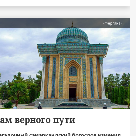
я
«Фергана»
ам верного пути
загадочный самаркандский богослов изменил