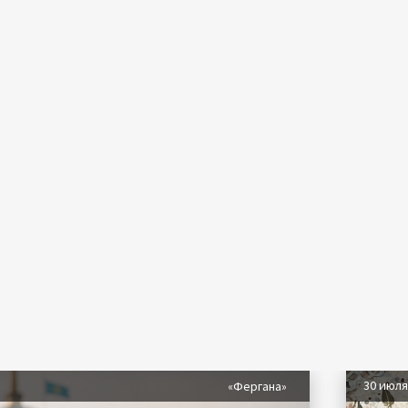
30 июл
«Фергана»