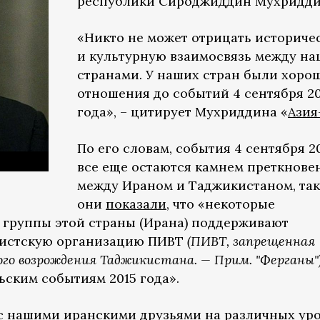
республики Сироджиддин Мухридди
«Никто не может отрицать историче
и культурную взаимосвязь между н
странами. У наших стран были хоро
отношения до событий 4 сентября 20
года», – цитирует Мухриддина «
Азия
По его словам, события 4 сентября 2
все еще остаются камнем преткнове
между Ираном и Таджикистаном, так
они
показали
, что «некоторые
 группы этой страны (Ирана) поддерживают
мистскую организацию ПИВТ
(ПИВТ, запрещенная
ого возрождения Таджикистана. — Прим. "Ферганы"
ьским событиям 2015 года».
с нашими иранскими друзьями на различных уро