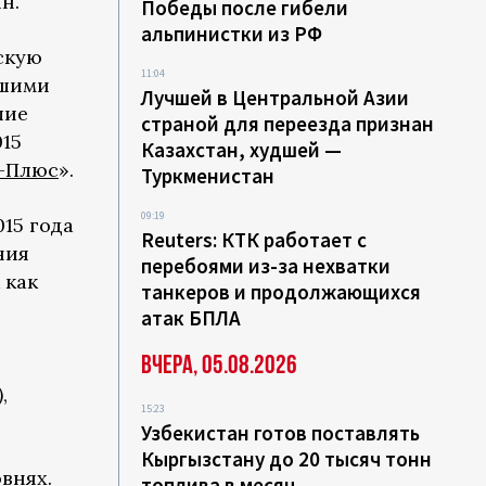
н.
Победы после гибели
альпинистки из РФ
скую
11:04
ашими
Лучшей в Центральной Азии
шие
страной для переезда признан
15
Казахстан, худшей —
-Плюс
».
Туркменистан
09:19
015 года
Reuters: КТК работает с
ния
перебоями из-за нехватки
 как
танкеров и продолжающихся
атак БПЛА
Вчера, 05.08.2026
)
,
15:23
Узбекистан готов поставлять
Кыргызстану до 20 тысяч тонн
внях.
топлива в месяц